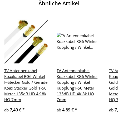
Ähnliche Artikel
TV Antennenkabel
TV Antennenkabel
TV A
Koaxkabel RG6 Winkel
Koaxkabel RG6 Winkel
Koax
F-Stecker Gold / Gerade
Kupplung / Winkel
Gold
Koax Stecker Gold 1-50
Kupplung1-50 Meter
Gold
Meter 135dB HD 4K 8k
135dB HD 4K 8k HQ
Mete
HQ 7mm
7mm
HQ 
7,40 €
*
4,89 €
*
7
ab
ab
ab