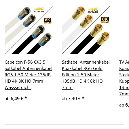
Cabelcon F-56 CX3 5.1
Satkabel Antennenkabel
TV A
Satkabel Antennenkabel
Koaxkabel RG6 Gold
Koax
RG6 1-50 Meter 135dB
Edition 1-50 Meter
Stec
HD 4K 8K HQ 7mm
135dB HD 4K 8k HQ
Kupp
Wassserdicht
7mm
135d
7m
6,49 €
*
7,30 €
*
ab
ab
6
ab