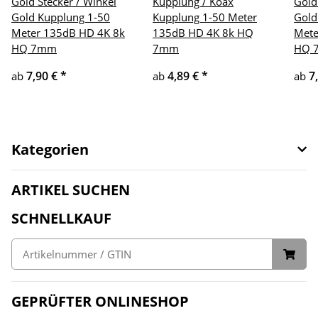
Gold Stecker / Winkel
Kupplung / Koax
Gold
Gold Kupplung 1-50
Kupplung 1-50 Meter
Gold
Meter 135dB HD 4K 8k
135dB HD 4K 8k HQ
Mete
HQ 7mm
7mm
HQ 
7,90 €
*
4,89 €
*
7
ab
ab
ab
Kategorien
ARTIKEL SUCHEN
SCHNELLKAUF
GEPRÜFTER ONLINESHOP