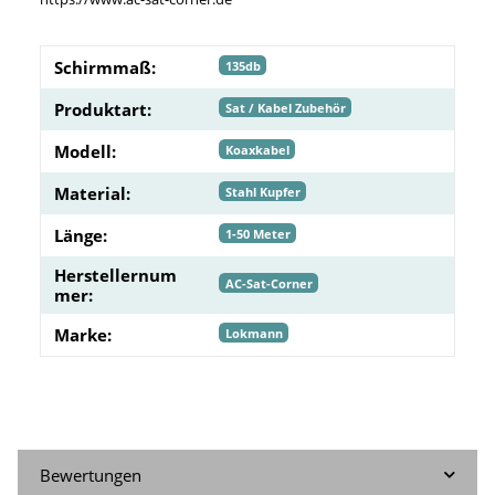
Schirmmaß:
135db
Produktart:
Sat / Kabel Zubehör
Modell:
Koaxkabel
Material:
Stahl Kupfer
Länge:
1-50 Meter
Herstellernum
AC-Sat-Corner
mer:
Marke:
Lokmann
Bewertungen