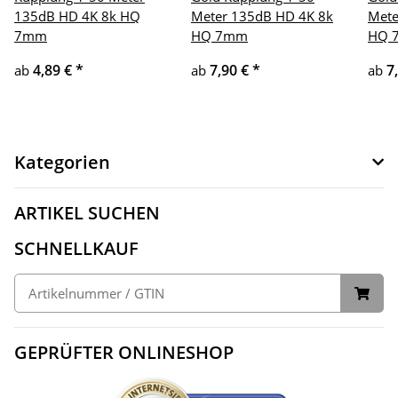
135dB HD 4K 8k HQ
Meter 135dB HD 4K 8k
Mete
7mm
HQ 7mm
HQ 
4,89 €
*
7,90 €
*
7
ab
ab
ab
Kategorien
ARTIKEL SUCHEN
SCHNELLKAUF
GEPRÜFTER ONLINESHOP