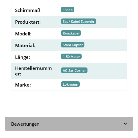
Schirmmaß:
135db
Produktart:
Sat / Kabel Zubehör
Modell:
Koaxkabel
Material:
Stahl Kupfer
Länge:
1-50 Meter
Herstellernumm
AC-Sat-Corner
er:
Marke:
Lokmann
Bewertungen