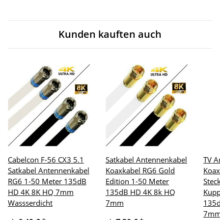
Kunden kauften auch
Cabelcon F-56 CX3 5.1
Satkabel Antennenkabel
TV A
Satkabel Antennenkabel
Koaxkabel RG6 Gold
Koax
RG6 1-50 Meter 135dB
Edition 1-50 Meter
Stec
HD 4K 8K HQ 7mm
135dB HD 4K 8k HQ
Kupp
Wassserdicht
7mm
135d
7m