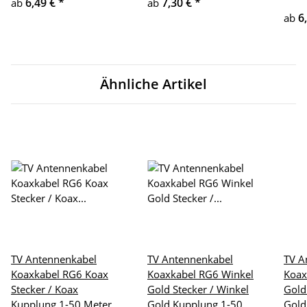
6,49 €
*
7,30 €
*
ab
ab
6
ab
Ähnliche Artikel
TV Antennenkabel
TV Antennenkabel
TV A
Koaxkabel RG6 Koax
Koaxkabel RG6 Winkel
Koax
Stecker / Koax
Gold Stecker / Winkel
Gold
Kupplung 1-50 Meter
Gold Kupplung 1-50
Gold