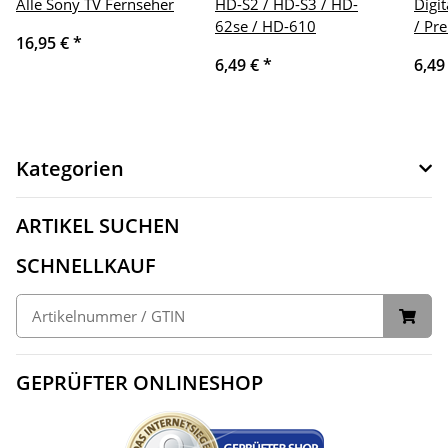
Alle Sony TV Fernseher
HD-S2 / HD-S3 / HD-
Digi
62se / HD-610
/ Pr
16,95 €
*
6,49 €
*
6,49
Kategorien
ARTIKEL SUCHEN
SCHNELLKAUF
GEPRÜFTER ONLINESHOP