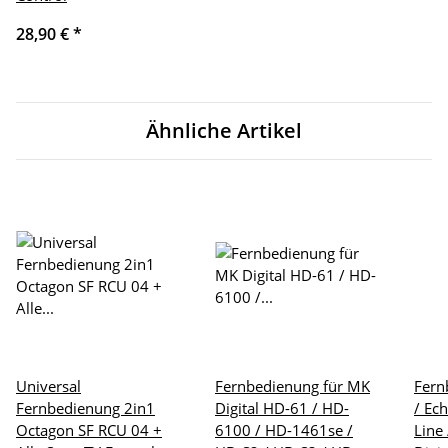
28,90 €
*
Ähnliche Artikel
Universal
Fernbedienung für MK
Fern
Fernbedienung 2in1
Digital HD-61 / HD-
/ Ec
Octagon SF RCU 04 +
6100 / HD-1461se /
Line