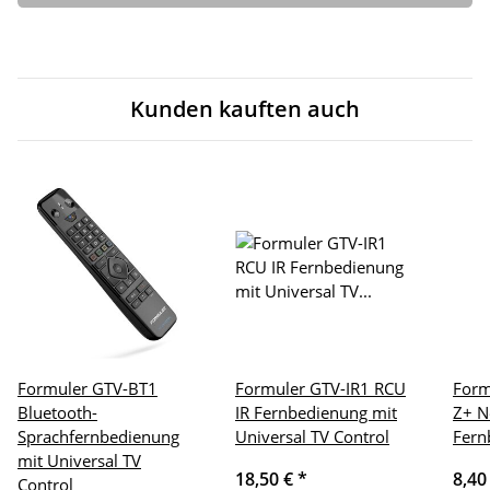
Kunden kauften auch
Formuler GTV-BT1
Formuler GTV-IR1 RCU
Form
Bluetooth-
IR Fernbedienung mit
Z+ N
Sprachfernbedienung
Universal TV Control
Fern
mit Universal TV
18,50 €
*
8,40
Control