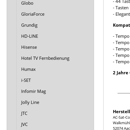
- 44 Tas
Globo
- Tasten 
GloriaForce
- Elegan
Grundig
Kompati
HD-LINE
- Tempo
- Tempo
Hisense
- Tempo
- Tempo
Hotel TV Fernbedienung
- Tempo
Humax
2 Jahre
i-SET
Infomir Mag
Jolly Line
Herstel
JTC
AC-Sat-Co
Walkmühle
JVC
52074 Aa