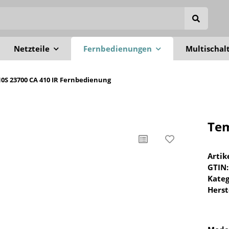
Netzteile
Fernbedienungen
Multischal
0S 23700 CA 410 IR Fernbedienung
Tem
Arti
GTIN:
Kateg
Herst