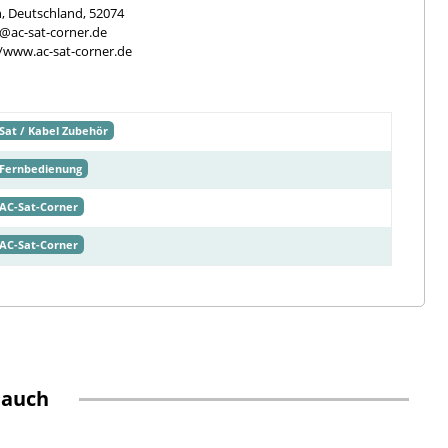
, Deutschland, 52074
e@ac-sat-corner.de
//www.ac-sat-corner.de
Sat / Kabel Zubehör
Fernbedienung
AC-Sat-Corner
AC-Sat-Corner
 auch