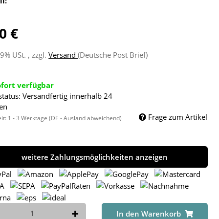
ll:
0 €
19% USt. , zzgl.
Versand
(Deutsche Post Brief)
ofort verfügbar
status: Versandfertig innerhalb 24
en
Frage zum Artikel
eit:
1 - 3 Werktage
(DE - Ausland abweichend)
weitere Zahlungsmöglichkeiten anzeigen
In den Warenkorb