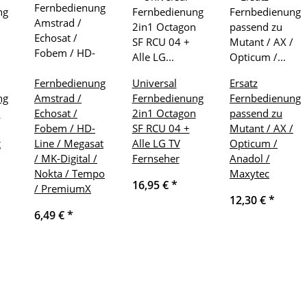
Fernbedienung
Universal
Ersatz
ng
Amstrad /
Fernbedienung
Fernbedienung
n
Echosat /
2in1 Octagon
passend zu
Fobem / HD-
SF RCU 04 +
Mutant / AX /
g
Line / Megasat
Alle LG TV
Opticum /
/ MK-Digital /
Fernseher
Anadol /
Nokta / Tempo
Maxytec
16,95 €
*
/ PremiumX
12,30 €
*
6,49 €
*