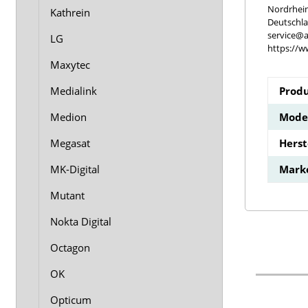
Nordrhei
Kathrein
Deutschl
service@a
LG
https://w
Maxytec
Medialink
Produ
Medion
Model
Megasat
Hers
MK-Digital
Mark
Mutant
Nokta Digital
Octagon
OK
Opticum