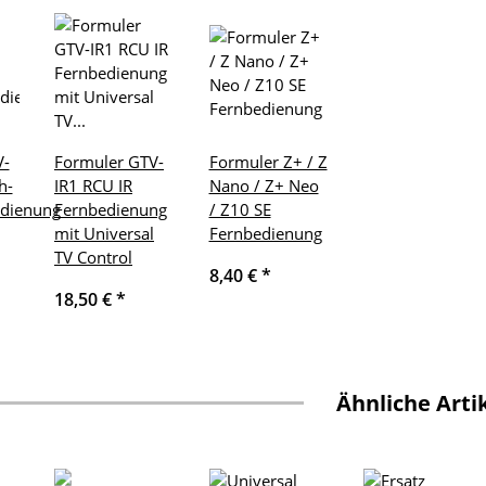
V-
Formuler GTV-
Formuler Z+ / Z
h-
IR1 RCU IR
Nano / Z+ Neo
edienung
Fernbedienung
/ Z10 SE
mit Universal
Fernbedienung
TV Control
8,40 €
*
18,50 €
*
Ähnliche Arti