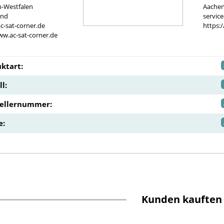
n-Westfalen
Aachen
and
servic
c-sat-corner.de
https:
ww.ac-sat-corner.de
ktart:
l:
tellernummer:
e:
Kunden kauften