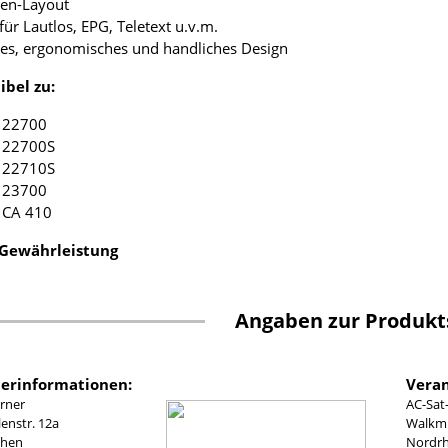
ten-Layout
für Lautlos, EPG, Teletext u.v.m.
tes, ergonomisches und handliches Design
bel zu:
 22700
 22700S
 22710S
 23700
 CA 410
 Gewährleistung
Angaben zur Produkt
lerinformationen:
Veran
rner
AC-Sat
nstr. 12a
Walkmü
chen
Nordrh