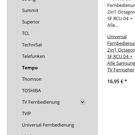
Summit
Superior
TCL
Universal
Fernbedienu
TechniSat
2in1 Octago
Telefunken
SF RCU 04 +
Alle Samsun
Tempo
TV Fernseher
Thomson
16,95 €
*
TOSHIBA
TV Fernbedienung
TVIP
Universal Fernbedienung