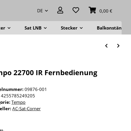
DE
0,00 €
ter
Sat LNB
Stecker
Balkonständer
po 22700 IR Fernbedienung
kelnummer:
09876-001
4255785249205
orie:
Tempo
eller:
AC-Sat-Corner