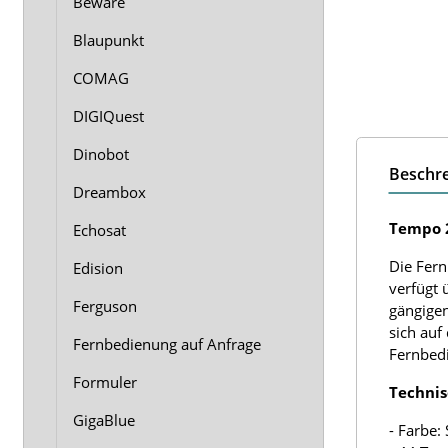
Beware
Blaupunkt
COMAG
DIGIQuest
Dinobot
Beschr
Dreambox
Tempo 2
Echosat
Die Fern
Edision
verfügt 
Ferguson
gängigen
sich auf
Fernbedienung auf Anfrage
Fernbedi
Formuler
Technis
GigaBlue
- Farbe: