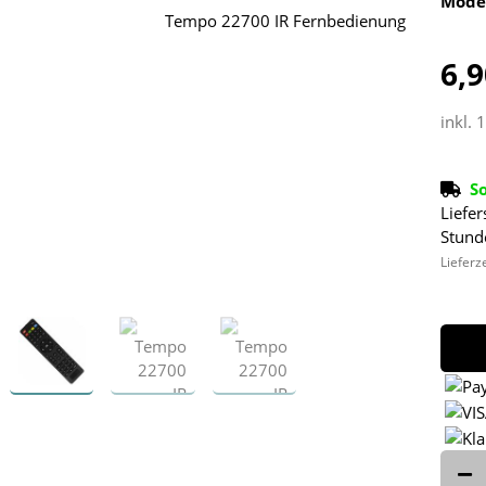
Mode
6,9
inkl. 
S
Liefer
Stund
Lieferz