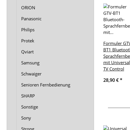
ORION
Panasonic
Philips
Protek
Formuler GT
BT1 Bluetoot
Qviart
Sprachfernb
mit Universal
Samsung
TV Control
Schwaiger
28,90 €
*
Senioren Fernbedienung
SHARP
Sonstige
Sony
Strong