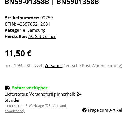
BN59-01358B | BN5901358B
Artikelnummer:
09759
GTIN:
4255785212681
Kategorie:
Samsung
Hersteller:
AC-Sat-Corner
11,50 €
inkl. 19% USt. , zzgl.
Versand
(Deutsche Post Warensendung)
Sofort verfügbar
Lieferstatus: Versandfertig innerhalb 24
Stunden
Lieferzeit:
1 - 3 Werktage
(DE - Ausland
Frage zum Artikel
abweichend)