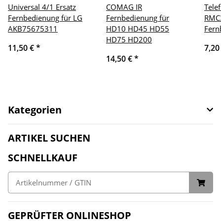
Universal 4/1 Ersatz
COMAG IR
Tele
Fernbedienung für LG
Fernbedienung für
RMC3
AKB75675311
HD10 HD45 HD55
Fern
HD75 HD200
11,50 €
*
7,20
14,50 €
*
Kategorien
ARTIKEL SUCHEN
SCHNELLKAUF
GEPRÜFTER ONLINESHOP