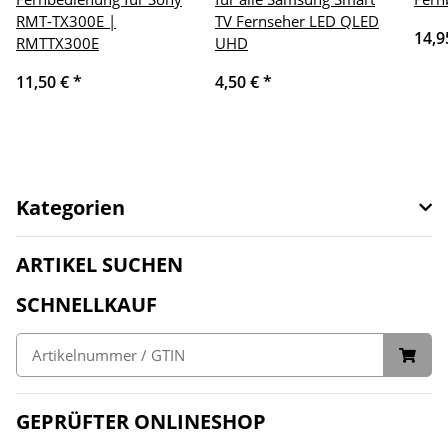
RMT-TX300E |
TV Fernseher LED QLED
14,9
RMTTX300E
UHD
11,50 €
*
4,50 €
*
Kategorien
ARTIKEL SUCHEN
SCHNELLKAUF
GEPRÜFTER ONLINESHOP