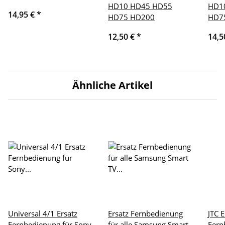
HD10 HD45 HD55
HD1
14,95 €
*
HD75 HD200
HD7
12,50 €
*
14,5
Ähnliche Artikel
Universal 4/1 Ersatz
Ersatz Fernbedienung
JTC E
Fernbedienung für Sony
für alle Samsung Smart
Fern