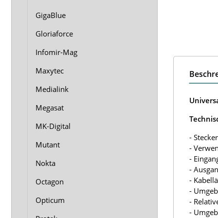
GigaBlue
Gloriaforce
Infomir-Mag
Maxytec
Beschr
Medialink
Univers
Megasat
Technis
MK-Digital
- Stecke
Mutant
- Verwe
- Eingan
Nokta
- Ausgan
- Kabell
Octagon
- Umgebu
Opticum
- Relati
- Umgebu