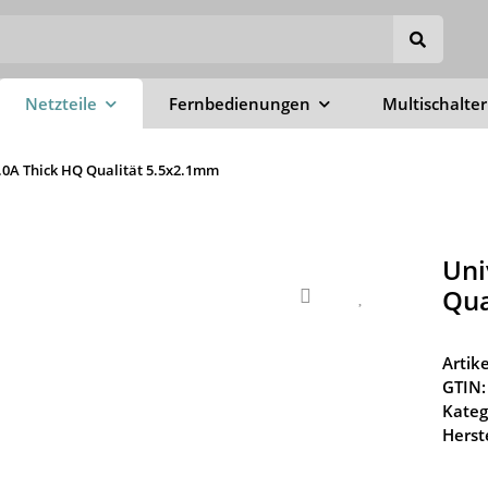
Netzteile
Fernbedienungen
Multischalter
1.0A Thick HQ Qualität 5.5x2.1mm
Uni
Qua
Arti
GTIN:
Kateg
Herste