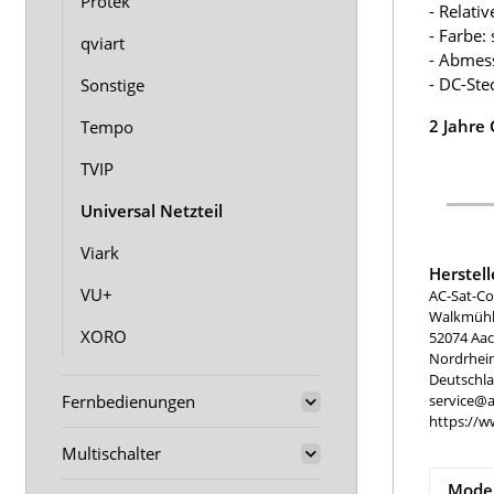
Protek
- Relati
- Farbe:
qviart
- Abmess
- DC-St
Sonstige
2 Jahre
Tempo
TVIP
Universal Netzteil
Viark
Herstel
VU+
AC-Sat-Co
Walkmühle
XORO
52074 Aa
Nordrhei
Deutschl
Fernbedienungen
service@a
https://w
Multischalter
Model