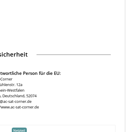
icherheit
twortliche Person für die EU:
-Corner
hlenstr. 12a
ein-Westfalen
, Deutschland, 52074
e@ac-sat-corner.de
//www.ac-sat-corner.de
Netzteil