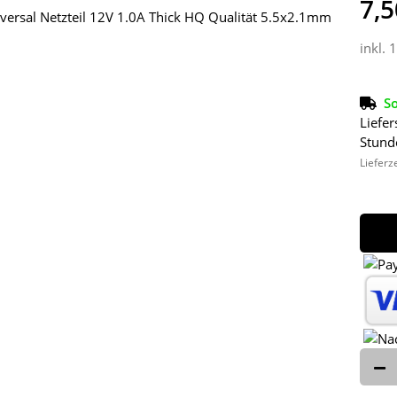
7,5
inkl. 
So
Liefer
Stund
Lieferz