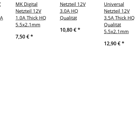
Z
MK Digital
Netzteil 12V
Universal
Netzteil 12V
3.0A HQ
Netzteil 12V
5A
1.0A Thick HQ
Qualität
3.5A Thick HQ
5.5x2.1mm
Qualität
10,80 €
*
5.5x2.1mm
7,50 €
*
12,90 €
*