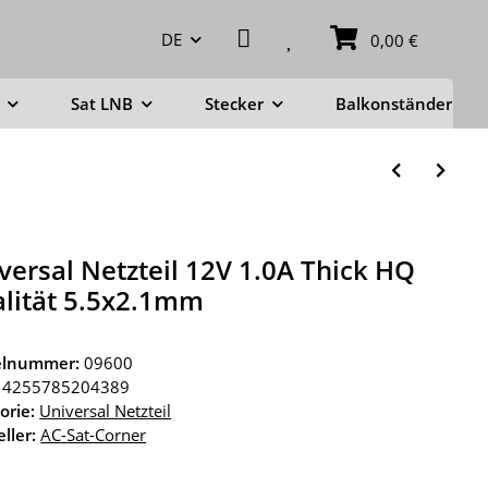
DE
0,00 €
Sat LNB
Stecker
Balkonständer
versal Netzteil 12V 1.0A Thick HQ
lität 5.5x2.1mm
kelnummer:
09600
4255785204389
orie:
Universal Netzteil
ller:
AC-Sat-Corner