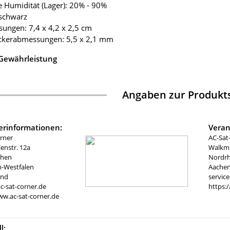
ve Humidität (Lager): 20% - 90%
 schwarz
ungen: 7,4 x 4,2 x 2,5 cm
eckerabmessungen: 5,5 x 2,1 mm
 Gewährleistung
Angaben zur Produkts
lerinformationen:
Veran
rner
AC-Sat
nstr. 12a
Walkmü
chen
Nordrh
n-Westfalen
Aachen
and
servic
c-sat-corner.de
https:
ww.ac-sat-corner.de
l: