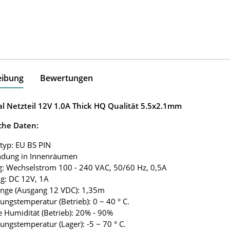
eibung
Bewertungen
al Netzteil 12V 1.0A Thick HQ Qualität 5.5x2.1mm
che Daten:
rtyp: EU BS PIN
ndung in Innenräumen
g: Wechselstrom 100 - 240 VAC, 50/60 Hz, 0,5A
g: DC 12V, 1A
änge (Ausgang 12 VDC): 1,35m
ngstemperatur (Betrieb): 0 ~ 40 ° C.
ve Humidität (Betrieb): 20% - 90%
ngstemperatur (Lager): -5 ~ 70 ° C.