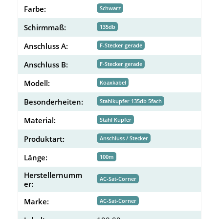
Farbe:
Schwarz
Schirmmaß:
135db
Anschluss A:
F-Stecker gerade
Anschluss B:
F-Stecker gerade
Modell:
Koaxkabel
Besonderheiten:
Stahlkupfer 135db 5fach
Material:
Stahl Kupfer
Produktart:
Anschluss / Stecker
Länge:
100m
Herstellernumm
AC-Sat-Corner
er:
Marke:
AC-Sat-Corner