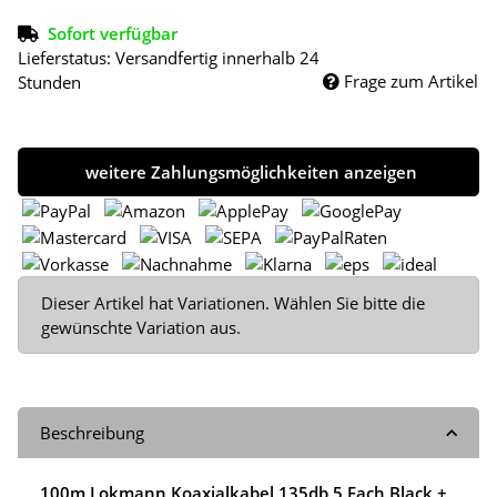
Sofort verfügbar
Lieferstatus: Versandfertig innerhalb 24
Frage zum Artikel
Stunden
weitere Zahlungsmöglichkeiten anzeigen
x
Dieser Artikel hat Variationen. Wählen Sie bitte die
gewünschte Variation aus.
Beschreibung
100m Lokmann Koaxialkabel 135db 5 Fach Black +