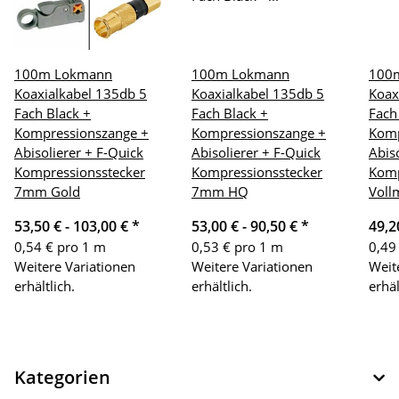
100m Lokmann
100m Lokmann
100
Koaxialkabel 135db 5
Koaxialkabel 135db 5
Koax
Fach Black +
Fach Black +
Fach
Kompressionszange +
Kompressionszange +
Komp
Abisolierer + F-Quick
Abisolierer + F-Quick
Abiso
Kompressionsstecker
Kompressionsstecker
Komp
7mm Gold
7mm HQ
Voll
53,50 € -
103,00 €
*
53,00 € -
90,50 €
*
49,2
0,54 € pro 1 m
0,53 € pro 1 m
0,49
Weitere Variationen
Weitere Variationen
Weit
erhältlich.
erhältlich.
erhäl
Kategorien