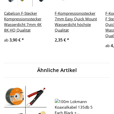
Cabelcon F-Stecker
F-Kompressionsstecker
F-Ko
Kompressionsstecker
7mm Easy Quick Mount
F St
Wasserdicht 7mm 4K
Wasserdicht höchste
Quic
8K HQ Qualität
Qualität
Wass
Qual
3,90 €
*
2,35 €
*
ab
4
ab
Ähnliche Artikel