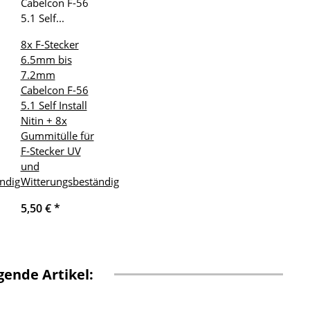
8x F-Stecker
6.5mm bis
7.2mm
Cabelcon F-56
5.1 Self Install
Nitin + 8x
Gummitülle für
F-Stecker UV
und
ndig
Witterungsbeständig
5,50 €
*
ende Artikel: