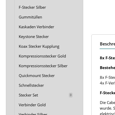
F-Stecker Silber
Gummitüllen
Kaskaden Verbinder
Keystone Stecker
Beschr
Koax Stecker Kupplung
Kompressionsstecker Gold
8x F-St
Kompressionsstecker Silber
Bestehe
Quickmount Stecker
8x F-Ste
4x F-Ver
Schnellstecker
F-Steck
Stecker Set
Die Cabe
Verbinder Gold
wurde. S
elektris
Verbinder Silber