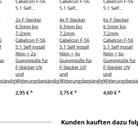
r
2x F-Stecker
4x F-Stecker
6x F-Stecker
6.5mm bis
6.5mm bis
6.5mm bis
7.2mm
7.2mm
7.2mm
6
Cabelcon F-56
Cabelcon F-56
Cabelcon F-56
l
5.1 Self Install
5.1 Self Install
5.1 Self Install
Nitin + 2x
Nitin + 4x
Nitin + 6x
ür
Gummitülle für
Gummitülle für
Gummitülle für
F-Stecker UV
F-Stecker UV
F-Stecker UV
und
und
und
ständig
Witterungsbeständig
Witterungsbeständig
Witterungsbestä
2,95 €
*
3,75 €
*
4,60 €
*
Kunden kauften dazu folg