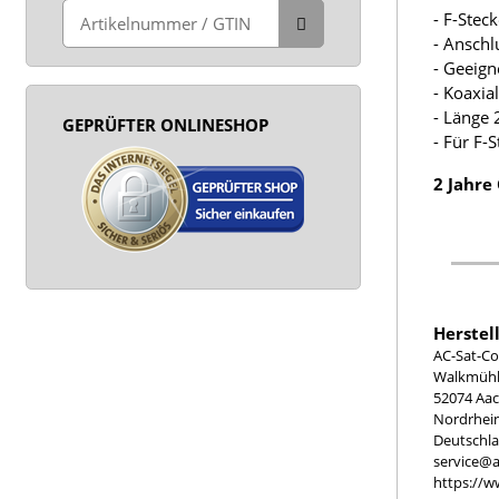
- F-Stec
- Anschl
- Geeign
- Koaxia
- Länge 
GEPRÜFTER ONLINESHOP
- Für F-
2 Jahre
Herstel
AC-Sat-Co
Walkmühle
52074 Aa
Nordrhei
Deutschl
service@a
https://w