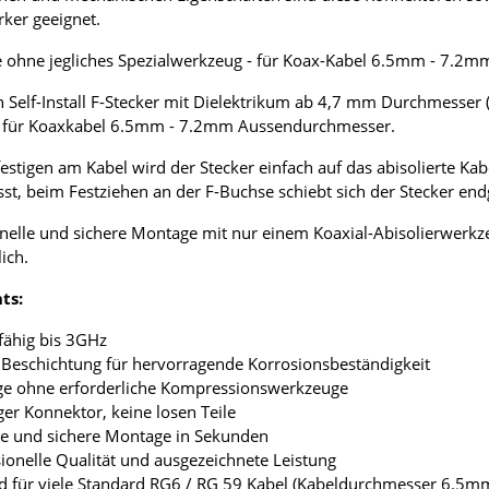
ker geeignet.
ohne jegliches Spezialwerkzeug - für Koax-Kabel 6.5mm - 7.2m
 Self-Install F-Stecker mit Dielektrikum ab 4,7 mm Durchmesser (
 für Koaxkabel 6.5mm - 7.2mm Aussendurchmesser.
stigen am Kabel wird der Stecker einfach auf das abisolierte Kab
st, beim Festziehen an der F-Buchse schiebt sich der Stecker en
nelle und sichere Montage mit nur einem Koaxial-Abisolierwerk
ich.
ts:
zfähig bis 3GHz
6 Beschichtung für hervorragende Korrosionsbeständigkeit
ge ohne erforderliche Kompressionswerkzeuge
iger Konnektor, keine losen Teile
he und sichere Montage in Sekunden
sionelle Qualität und ausgezeichnete Leistung
d für viele Standard RG6 / RG 59 Kabel (Kabeldurchmesser 6.5m