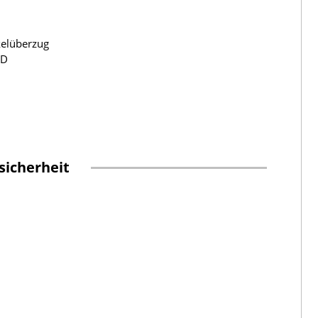
kelüberzug
HD
sicherheit