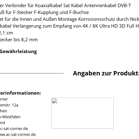
ker Verbinder für Koaxialkabel Sat Kabel Antennenkabel DVB-T
uß für F-Stecker F-Kupplung und F-Buchse
et für die Innen und Außen Montage Korrosionsschutz durch Nic
lkabel Verlängerung zum Empfang von 4K / 8K Ultra HD 3D Full 
2,1 cm
Stecker bis 8,2 mm
 Gewährleistung
Angaben zur Produkt
lerinformationen:
rner
nstr. 12a
chen
n-Westfalen
and
c-sat-corner.de
ww.ac-sat-corner.de