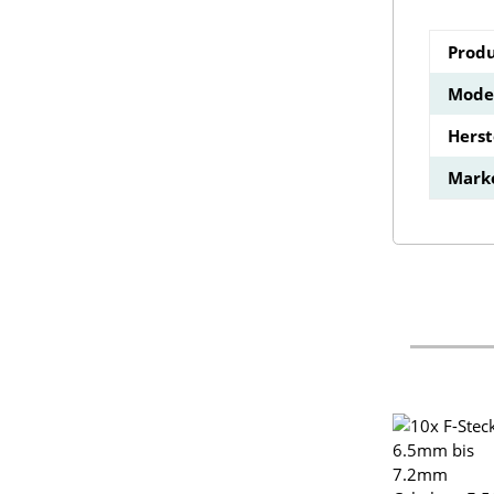
Produ
Model
Hers
Mark