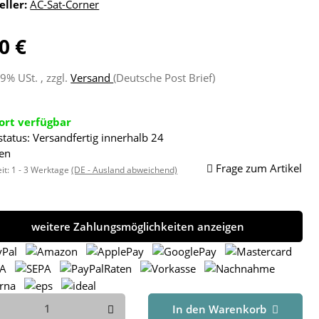
eller:
AC-Sat-Corner
0 €
19% USt. , zzgl.
Versand
(Deutsche Post Brief)
ort verfügbar
status: Versandfertig innerhalb 24
en
Frage zum Artikel
eit:
1 - 3 Werktage
(DE - Ausland abweichend)
weitere Zahlungsmöglichkeiten anzeigen
In den Warenkorb