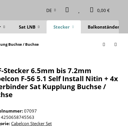
DE
0,00 €
r
Sat LNB
Stecker
Balkonständer
plung Buchse / Buchse
F-Stecker 6.5mm bis 7.2mm
elcon F-56 5.1 Self Install Nitin + 4x
erbinder Sat Kupplung Buchse /
chse
kelnummer:
07097
4250658745563
orie:
Cabelcon Stecker Set