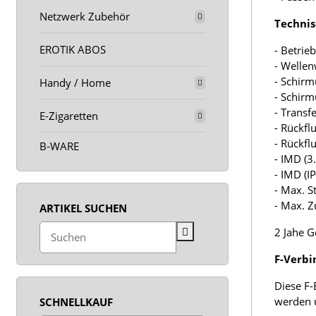
Netzwerk Zubehör
Technis
EROTIK ABOS
- Betrie
- Welle
- Schir
Handy / Home
- Schir
- Trans
E-Zigaretten
- Rückf
- Rückf
B-WARE
- IMD (
- IMD (I
- Max. S
- Max. Z
ARTIKEL SUCHEN
2 Jahe G
F-Verbi
Diese F-
werden 
SCHNELLKAUF