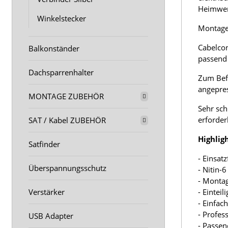
Heimwer
Winkelstecker
Montage 
Cabelcon
Balkonständer
passend
Dachsparrenhalter
Zum Befe
angepres
MONTAGE ZUBEHÖR
Sehr sch
erforderl
SAT / Kabel ZUBEHÖR
Highligh
Satfinder
- Einsat
Überspannungsschutz
- Nitin-
- Monta
Verstärker
- Einteil
- Einfac
- Profes
USB Adapter
- Passen