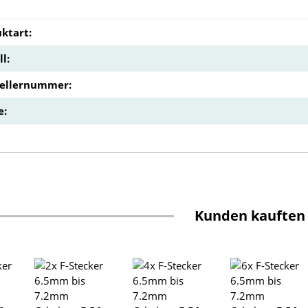
ktart:
l:
tellernummer:
e:
Kunden kauften