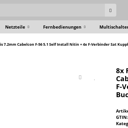
Netzteile
Fernbedienungen
Multischalte
s 7.2mm Cabelcon F-56 5.1 Self Install Nitin + 4x F-Verbinder Sat Kup
8x 
Cab
F-V
Bu
Arti
GTIN:
Kateg