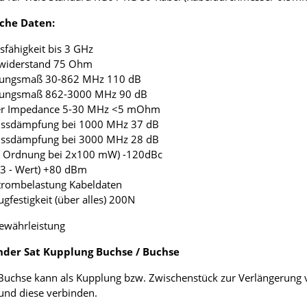
che Daten:
bsfähigkeit bis 3 GHz
nwiderstand 75 Ohm
mungsmaß 30-862 MHz 110 dB
mungsmaß 862-3000 MHz 90 dB
fer Impedance 5-30 MHz <5 mOhm
lussdämpfung bei 1000 MHz 37 dB
lussdämpfung bei 3000 MHz 28 dB
3. Ordnung bei 2x100 mW) -120dBc
P3 - Wert) +80 dBm
trombelastung Kabeldaten
ugfestigkeit (über alles) 200N
ewährleistung
nder Sat Kupplung Buchse / Buchse
Buchse kann als Kupplung bzw. Zwischenstück zur Verlängerung 
und diese verbinden.