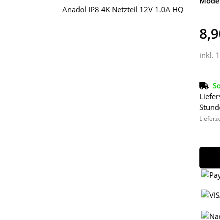
Model
8,9
inkl. 
So
Liefer
Stund
Lieferz