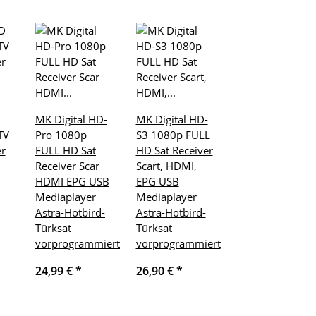
MK Digital HD-
MK Digital HD-
TV
Pro 1080p
S3 1080p FULL
er
FULL HD Sat
HD Sat Receiver
Receiver Scar
Scart, HDMI,
HDMI EPG USB
EPG USB
Mediaplayer
Mediaplayer
Astra-Hotbird-
Astra-Hotbird-
Türksat
Türksat
vorprogrammiert
vorprogrammiert
24,99 €
*
26,90 €
*