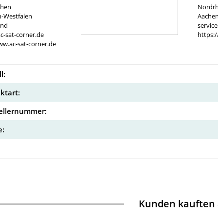
chen
Nordrh
n-Westfalen
Aachen
and
servic
c-sat-corner.de
https:
ww.ac-sat-corner.de
l:
ktart:
ellernummer:
:
Kunden kauften