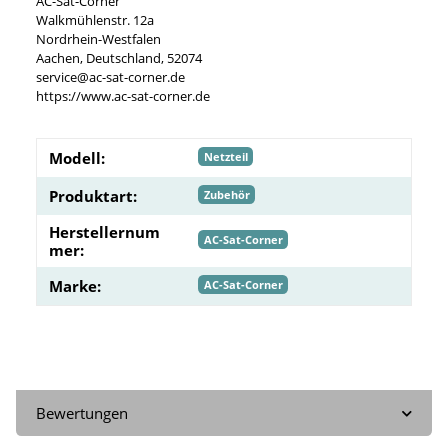
AC-Sat-Corner
Walkmühlenstr. 12a
Nordrhein-Westfalen
Aachen, Deutschland, 52074
service@ac-sat-corner.de
https://www.ac-sat-corner.de
Modell:
Netzteil
Produktart:
Zubehör
Herstellernum
AC-Sat-Corner
mer:
Marke:
AC-Sat-Corner
Bewertungen