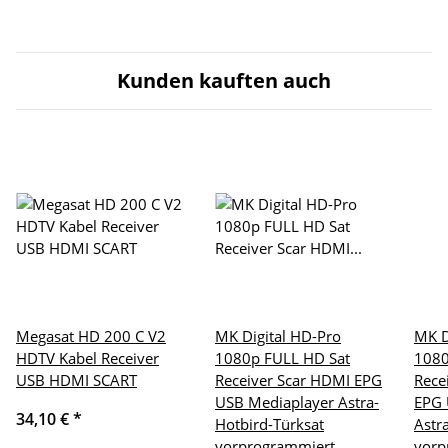
Kunden kauften auch
Megasat HD 200 C V2
MK Digital HD-Pro
MK D
HDTV Kabel Receiver
1080p FULL HD Sat
1080
USB HDMI SCART
Receiver Scar HDMI EPG
Rece
USB Mediaplayer Astra-
EPG 
34,10 €
*
Hotbird-Türksat
Astr
vorprogrammiert
vorp