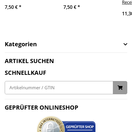
Rece
7,50 €
*
7,50 €
*
11,3
Kategorien
ARTIKEL SUCHEN
SCHNELLKAUF
GEPRÜFTER ONLINESHOP