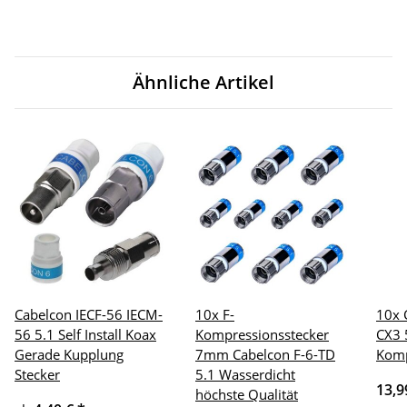
Ähnliche Artikel
Cabelcon IECF-56 IECM-
10x F-
10x 
56 5.1 Self Install Koax
Kompressionsstecker
CX3 
Gerade Kupplung
7mm Cabelcon F-6-TD
Komp
Stecker
5.1 Wasserdicht
13,9
höchste Qualität