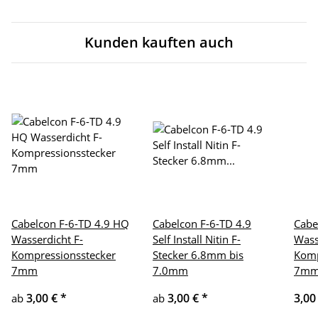
Kunden kauften auch
Cabelcon F-6-TD 4.9 HQ
Cabelcon F-6-TD 4.9
Cabe
Wasserdicht F-
Self Install Nitin F-
Wass
Kompressionsstecker
Stecker 6.8mm bis
Komp
7mm
7.0mm
7m
3,00 €
*
3,00 €
*
3,00
ab
ab