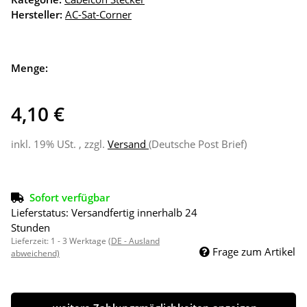
Hersteller:
AC-Sat-Corner
Menge:
4,10 €
inkl. 19% USt. , zzgl.
Versand
(Deutsche Post Brief)
Sofort verfügbar
Lieferstatus: Versandfertig innerhalb 24
Stunden
Lieferzeit:
1 - 3 Werktage
(DE - Ausland
Frage zum Artikel
abweichend)