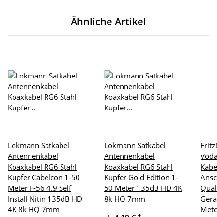
Ähnliche Artikel
Lokmann Satkabel
Lokmann Satkabel
Frit
Antennenkabel
Antennenkabel
Voda
Koaxkabel RG6 Stahl
Koaxkabel RG6 Stahl
Kabe
Kupfer Cabelcon 1-50
Kupfer Gold Edition 1-
Ansc
Meter F-56 4.9 Self
50 Meter 135dB HD 4K
Qual
Install Nitin 135dB HD
8k HQ 7mm
Gera
4K 8k HQ 7mm
Mete