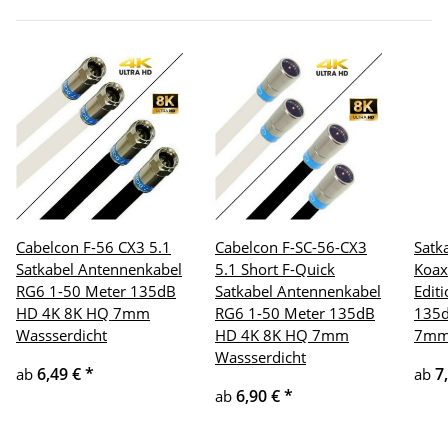
Cabelcon F-56 CX3 5.1
Cabelcon F-SC-56-CX3
Satk
Satkabel Antennenkabel
5.1 Short F-Quick
Koax
RG6 1-50 Meter 135dB
Satkabel Antennenkabel
Edit
HD 4K 8K HQ 7mm
RG6 1-50 Meter 135dB
135d
Wassserdicht
HD 4K 8K HQ 7mm
7m
Wassserdicht
6,49 €
*
7
ab
ab
6,90 €
*
ab