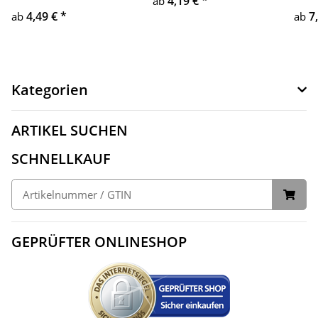
4,19 €
*
ab
4,49 €
*
7
ab
ab
Kategorien
ARTIKEL SUCHEN
SCHNELLKAUF
GEPRÜFTER ONLINESHOP