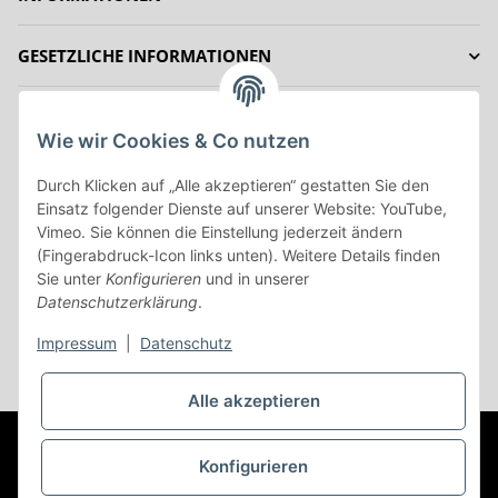
GESETZLICHE INFORMATIONEN
IHRE VORTEILE
Wie wir Cookies & Co nutzen
ZAHLUNGSMÖGLICHKEITEN
Durch Klicken auf „Alle akzeptieren“ gestatten Sie den
Einsatz folgender Dienste auf unserer Website: YouTube,
Vimeo. Sie können die Einstellung jederzeit ändern
Vertrag Widerrufen
(Fingerabdruck-Icon links unten). Weitere Details finden
Sie unter
Konfigurieren
und in unserer
Datenschutzerklärung
.
Impressum
|
Datenschutz
* Alle Preise inkl. gesetzlicher USt., zzgl.
Versand
Alle akzeptieren
© (c) AC-Sat-Corner
Besucherzähler: 44723658
©Copyright
2003-2026 AC-Sat-Corner
Konfigurieren
Developed by
Themehero