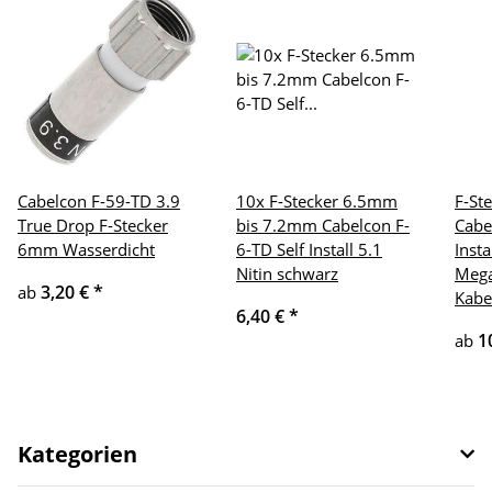
Cabelcon F-59-TD 3.9
10x F-Stecker 6.5mm
F-St
True Drop F-Stecker
bis 7.2mm Cabelcon F-
Cabe
6mm Wasserdicht
6-TD Self Install 5.1
Insta
Nitin schwarz
Mega
3,20 €
*
ab
Kabe
6,40 €
*
1
ab
Kategorien