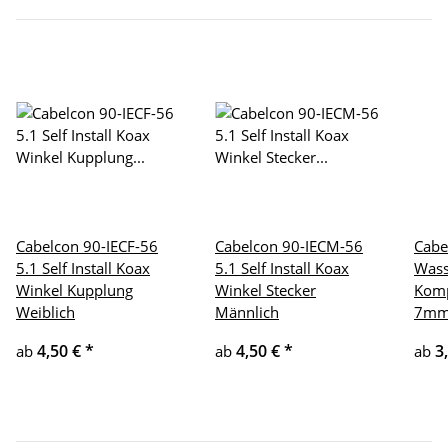
Cabelcon 90-IECF-56
Cabelcon 90-IECM-56
Cabe
5.1 Self Install Koax
5.1 Self Install Koax
Wass
Winkel Kupplung
Winkel Stecker
Komp
Weiblich
Männlich
7m
4,50 €
*
4,50 €
*
3
ab
ab
ab