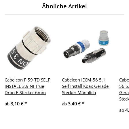
Ähnliche Artikel
Cabelcon F-59-TD SELF
Cabelcon IECM-56 5.1
Cabe
INSTALL 3.9 NI True
Self Install Koax Gerade
56 5.
Drop F-Stecker 6mm
Stecker Männlich
Gera
Stec
3,10 €
*
3,40 €
*
ab
ab
4
ab