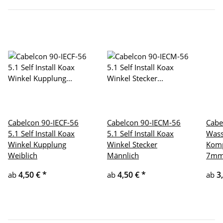
Cabelcon 90-IECF-56
Cabelcon 90-IECM-56
Cabe
5.1 Self Install Koax
5.1 Self Install Koax
Wass
Winkel Kupplung
Winkel Stecker
Komp
Weiblich
Männlich
7m
4,50 €
*
4,50 €
*
3
ab
ab
ab