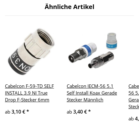
Ähnliche Artikel
Cabelcon F-59-TD SELF
Cabelcon IECM-56 5.1
Cabe
INSTALL 3.9 NI True
Self Install Koax Gerade
56 5.
Drop F-Stecker 6mm
Stecker Männlich
Gera
Stec
3,10 €
*
3,40 €
*
ab
ab
4
ab