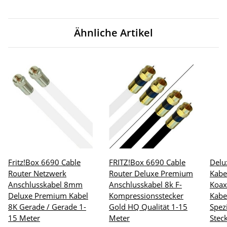
Ähnliche Artikel
Fritz!Box 6690 Cable
FRITZ!Box 6690 Cable
Delu
Router Netzwerk
Router Deluxe Premium
Kabe
Anschlusskabel 8mm
Anschlusskabel 8k F-
Koax
Deluxe Premium Kabel
Kompressionsstecker
Kabe
8K Gerade / Gerade 1-
Gold HQ Qualität 1-15
Spezi
15 Meter
Meter
Stec