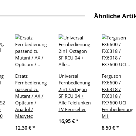
Ähnliche Arti
ng
Ersatz
Universal
Ferguson
l
Fernbedienung
Fernbedienung
FX6600 /
passend zu
2in1 Octagon
FX6318 /
Mutant / AX /
SF RCU 04 +
FX6018 /
-S2
Opticum /
Alle Telefunken
FX7600 UCI
-
Anadol /
TV Fernseher
Fernbedienung
10
Maxytec
M1
16,95 €
*
12,30 €
*
8,50 €
*