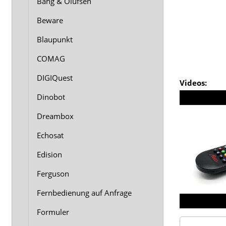
Bang & Olufsen
Beware
Blaupunkt
COMAG
DIGIQuest
Videos:
Dinobot
Dreambox
Echosat
Edision
Ferguson
Fernbedienung auf Anfrage
Formuler