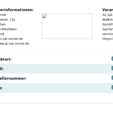
lerinformationen:
Veran
rner
AC-Sat
nstr. 12a
Walkmü
chen
Nordrh
n-Westfalen
Aachen
and
servic
c-sat-corner.de
https:
ww.ac-sat-corner.de
ktart:
l:
tellernummer:
e: