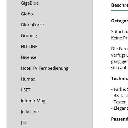
GigaBlue
Beschr
Globo
Octagon
GloriaForce
Sofort n
Grundig
Keine P
HD-LINE
Die Fern
verfügt 
Hisense
gängigen
sich auf
Hotel TV Fernbedienung
Technis
Humax
- Farbe:
i-SET
- 48 Tas
Infomir Mag
- Tasten
- Elegan
Jolly Line
Passend
JTC