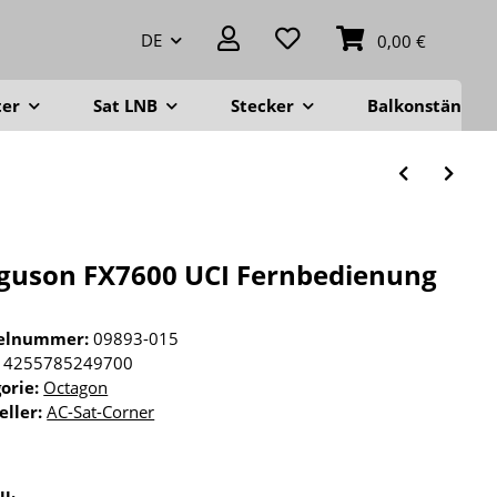
DE
0,00 €
ter
Sat LNB
Stecker
Balkonständer
guson FX7600 UCI Fernbedienung
kelnummer:
09893-015
4255785249700
orie:
Octagon
eller:
AC-Sat-Corner