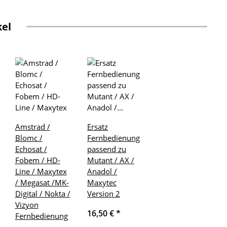
kel
Amstrad /
Ersatz
Blomc /
Fernbedienung
Echosat /
passend zu
Fobem / HD-
Mutant / AX /
Line / Maxytex
Anadol /
/ Megasat /MK-
Maxytec
Digital / Nokta /
Version 2
Vizyon
16,50 €
*
Fernbedienung