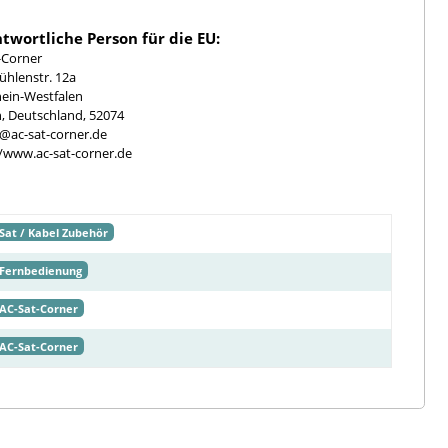
twortliche Person für die EU:
-Corner
hlenstr. 12a
ein-Westfalen
, Deutschland, 52074
e@ac-sat-corner.de
//www.ac-sat-corner.de
Sat / Kabel Zubehör
Fernbedienung
AC-Sat-Corner
AC-Sat-Corner