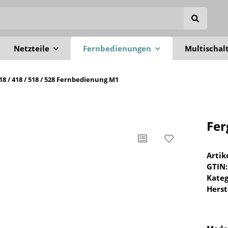
Netzteile
Fernbedienungen
Multischal
318 / 418 / 518 / 528 Fernbedienung M1
Fer
Arti
GTIN:
Kateg
Herst