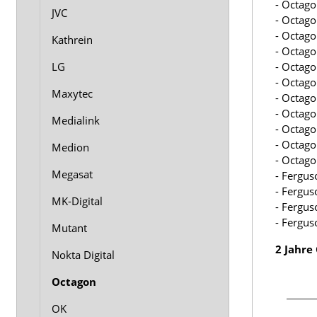
- Octag
JVC
- Octag
- Octag
Kathrein
- Octag
- Octag
LG
- Octag
Maxytec
- Octag
- Octag
Medialink
- Octag
- Octag
Medion
- Octag
Megasat
- Fergu
- Fergu
MK-Digital
- Fergu
- Fergu
Mutant
2 Jahre
Nokta Digital
Octagon
OK