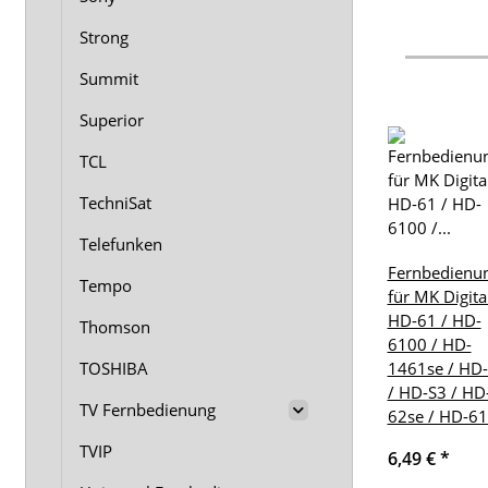
Strong
Summit
Superior
TCL
TechniSat
Telefunken
Fernbedienu
Tempo
für MK Digita
HD-61 / HD-
Thomson
6100 / HD-
TOSHIBA
1461se / HD
/ HD-S3 / HD
TV Fernbedienung
62se / HD-6
TVIP
6,49 €
*