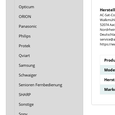
Opticum
Herstel
AC-Sat-Co
ORION
Walkmühle
52074 Aa
Panasonic
Nordrhei
Deutschl
Philips
service@a
https://w
Protek
Qviart
Produ
Samsung
Model
Schwaiger
Hers
Senioren Fernbedienung
Mark
SHARP
Sonstige
Sony