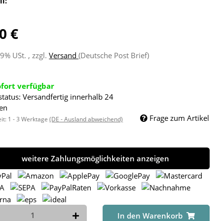
ll:
0 €
19% USt. , zzgl.
Versand
(Deutsche Post Brief)
ofort verfügbar
status: Versandfertig innerhalb 24
en
Frage zum Artikel
eit:
1 - 3 Werktage
(DE - Ausland abweichend)
weitere Zahlungsmöglichkeiten anzeigen
In den Warenkorb