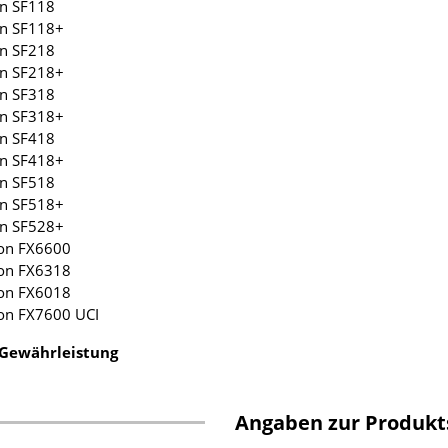
on SF118
on SF118+
on SF218
on SF218+
on SF318
on SF318+
on SF418
on SF418+
on SF518
on SF518+
on SF528+
son FX6600
son FX6318
son FX6018
son FX7600 UCI
 Gewährleistung
Angaben zur Produkt