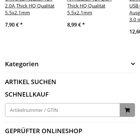
2.0A Thick HQ Qualität
Thick HQ Qualität
USB-
5.5x2.1mm
5.5x2.1mm
Ausg
3.0 i
7,90 €
*
8,99 €
*
12,6
Kategorien
ARTIKEL SUCHEN
SCHNELLKAUF
GEPRÜFTER ONLINESHOP