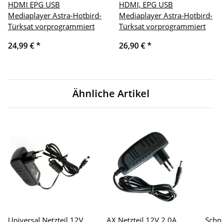
HDMI EPG USB
HDMI, EPG USB
Mediaplayer Astra-Hotbird-
Mediaplayer Astra-Hotbird-
Türksat vorprogrammiert
Türksat vorprogrammiert
24,99 €
*
26,90 €
*
Ähnliche Artikel
Universal Netzteil 12V
AX Netzteil 12V 2.0A
Schn