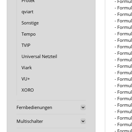
Protek
- Formul
- Formu
qviart
- Formul
- Formu
Sonstige
- Formul
- Formul
Tempo
- Formul
TVIP
- Formul
- Formul
Universal Netzteil
- Formul
- Formul
Viark
- Formul
VU+
- Formul
- Formu
XORO
- Formul
- Formu
- Formu
Fernbedienungen
- Formul
- Formu
Multischalter
- Formul
- Formu