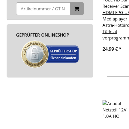
Receiver Scar
HDMI EPG U
Mediaplayer
Astra-Hotbird
Türksat
GEPRÜFTER ONLINESHOP
vorprogramm
24,99 €
*