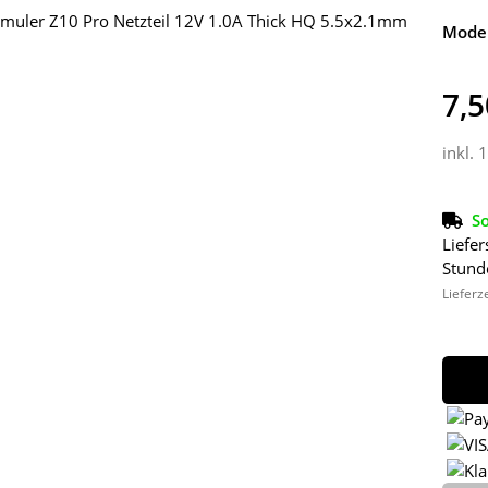
Model
7,5
inkl. 
So
Liefer
Stund
Lieferz