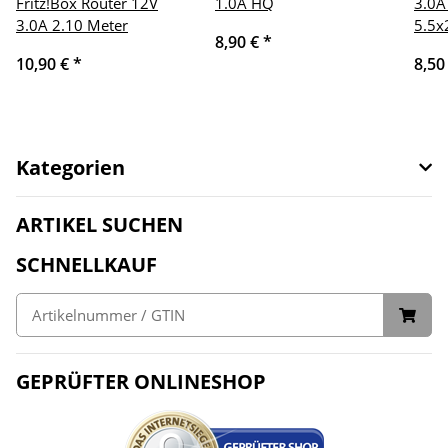
Fritz!Box Router 12V
1.0A HQ
3.0A
3.0A 2.10 Meter
5.5
8,90 €
*
10,90 €
*
8,50
Kategorien
ARTIKEL SUCHEN
SCHNELLKAUF
GEPRÜFTER ONLINESHOP