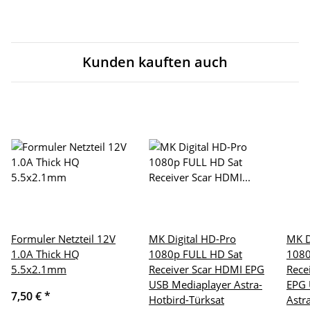
Kunden kauften auch
Formuler Netzteil 12V
MK Digital HD-Pro
MK D
1.0A Thick HQ
1080p FULL HD Sat
1080
5.5x2.1mm
Receiver Scar HDMI EPG
Rece
USB Mediaplayer Astra-
EPG 
7,50 €
*
Hotbird-Türksat
Astr