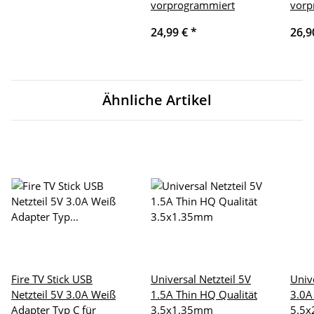
vorprogrammiert
vorp
24,99 €
*
26,9
Ähnliche Artikel
Fire TV Stick USB
Universal Netzteil 5V
Univ
Netzteil 5V 3.0A Weiß
1.5A Thin HQ Qualität
3.0A
Adapter Typ C für
3.5x1.35mm
5.5x