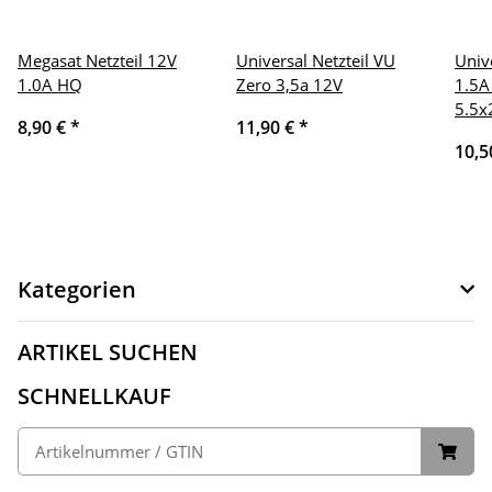
Megasat Netzteil 12V
Universal Netzteil VU
Univ
1.0A HQ
Zero 3,5a 12V
1.5A
5.5
8,90 €
*
11,90 €
*
10,5
Kategorien
ARTIKEL SUCHEN
SCHNELLKAUF