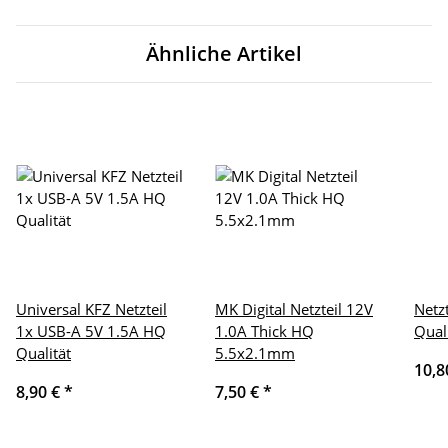
Ähnliche Artikel
Universal KFZ Netzteil
MK Digital Netzteil 12V
Netz
1x USB-A 5V 1.5A HQ
1.0A Thick HQ
Qual
Qualität
5.5x2.1mm
10,8
8,90 €
*
7,50 €
*