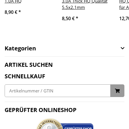
1.0A HQ
3.0A Thick HQ Qualität
HQ Q
5.5x2.1mm
für 
8,90 €
*
8,50 €
*
12,7
Kategorien
ARTIKEL SUCHEN
SCHNELLKAUF
GEPRÜFTER ONLINESHOP