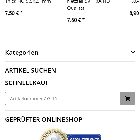
Thick HQ 5.5x2.1mm
Netzteil 5V 1.0A HQ
1.0A
Qualität
7,50 €
*
8,90
7,60 €
*
Kategorien
ARTIKEL SUCHEN
SCHNELLKAUF
GEPRÜFTER ONLINESHOP