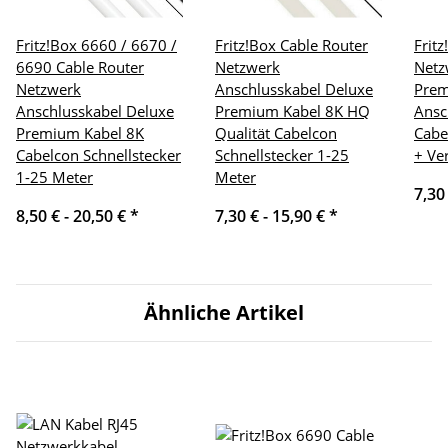
Fritz!Box 6660 / 6670 /
Fritz!Box Cable Router
Frit
6690 Cable Router
Netzwerk
Netz
Netzwerk
Anschlusskabel Deluxe
Pre
Anschlusskabel Deluxe
Premium Kabel 8K HQ
Ansc
Premium Kabel 8K
Qualität Cabelcon
Cabe
Cabelcon Schnellstecker
Schnellstecker 1-25
+ Ve
1-25 Meter
Meter
7,30
8,50 € -
20,50 €
*
7,30 € -
15,90 €
*
Ähnliche Artikel