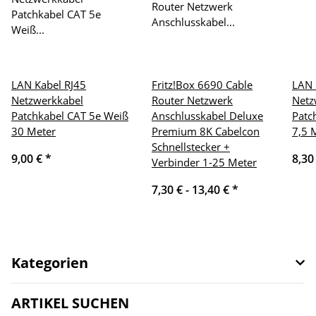
LAN Kabel RJ45
Fritz!Box 6690 Cable
LAN 
Netzwerkkabel
Router Netzwerk
Netz
Patchkabel CAT 5e Weiß
Anschlusskabel Deluxe
Patc
30 Meter
Premium 8K Cabelcon
7,5 
Schnellstecker +
9,00 €
*
8,30
Verbinder 1-25 Meter
7,30 € -
13,40 €
*
Kategorien
ARTIKEL SUCHEN