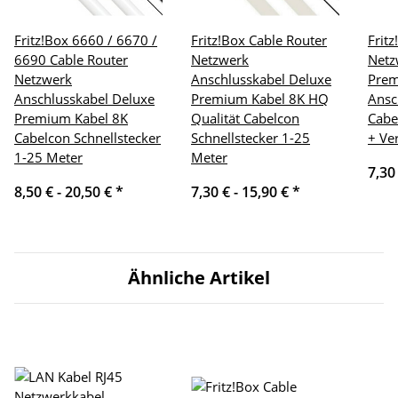
Fritz!Box 6660 / 6670 /
Fritz!Box Cable Router
Frit
6690 Cable Router
Netzwerk
Netz
Netzwerk
Anschlusskabel Deluxe
Pre
Anschlusskabel Deluxe
Premium Kabel 8K HQ
Ansc
Premium Kabel 8K
Qualität Cabelcon
Cabe
Cabelcon Schnellstecker
Schnellstecker 1-25
+ Ve
1-25 Meter
Meter
7,30
8,50 € -
20,50 €
*
7,30 € -
15,90 €
*
Ähnliche Artikel