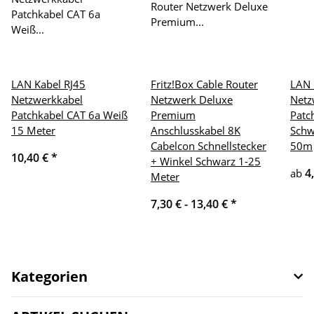
LAN Kabel RJ45
Fritz!Box Cable Router
LAN 
Netzwerkkabel
Netzwerk Deluxe
Netz
Patchkabel CAT 6a Weiß
Premium
Patc
15 Meter
Anschlusskabel 8K
Schw
Cabelcon Schnellstecker
50m
10,40 €
*
+ Winkel Schwarz 1-25
4
ab
Meter
7,30 € -
13,40 €
*
Kategorien