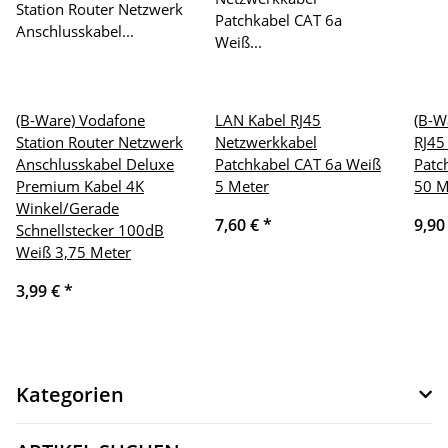
(B-Ware) Vodafone
LAN Kabel RJ45
(B-W
Station Router Netzwerk
Netzwerkkabel
RJ45
Anschlusskabel Deluxe
Patchkabel CAT 6a Weiß
Patc
Premium Kabel 4K
5 Meter
50 M
Winkel/Gerade
7,60 €
*
9,90
Schnellstecker 100dB
Weiß 3,75 Meter
3,99 €
*
Kategorien