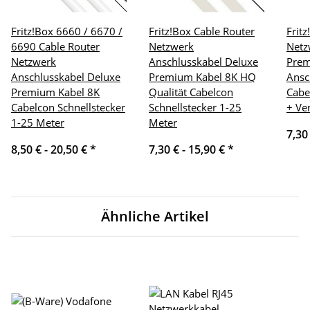
Fritz!Box 6660 / 6670 /
Fritz!Box Cable Router
Frit
6690 Cable Router
Netzwerk
Netz
Netzwerk
Anschlusskabel Deluxe
Pre
Anschlusskabel Deluxe
Premium Kabel 8K HQ
Ansc
Premium Kabel 8K
Qualität Cabelcon
Cabe
Cabelcon Schnellstecker
Schnellstecker 1-25
+ Ve
1-25 Meter
Meter
7,30
8,50 € -
20,50 €
*
7,30 € -
15,90 €
*
Ähnliche Artikel