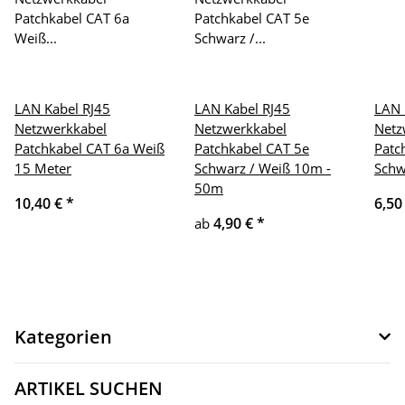
LAN Kabel RJ45
LAN Kabel RJ45
LAN 
Netzwerkkabel
Netzwerkkabel
Netz
Patchkabel CAT 6a Weiß
Patchkabel CAT 5e
Patc
15 Meter
Schwarz / Weiß 10m -
Schw
50m
10,40 €
*
6,50
4,90 €
*
ab
Kategorien
ARTIKEL SUCHEN