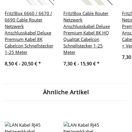
Fritz!Box 6660 / 6670 /
Fritz!Box Cable Router
Frit
6690 Cable Router
Netzwerk
Netz
Netzwerk
Anschlusskabel Deluxe
Pre
Anschlusskabel Deluxe
Premium Kabel 8K HQ
Ansc
Premium Kabel 8K
Qualität Cabelcon
Cabe
Cabelcon Schnellstecker
Schnellstecker 1-25
+ Ve
1-25 Meter
Meter
7,30
8,50 € -
20,50 €
*
7,30 € -
15,90 €
*
Ähnliche Artikel