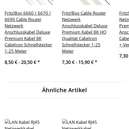
Fritz!Box 6660 / 6670 /
Fritz!Box Cable Router
Frit
6690 Cable Router
Netzwerk
Netz
Netzwerk
Anschlusskabel Deluxe
Pre
Anschlusskabel Deluxe
Premium Kabel 8K HQ
Ansc
Premium Kabel 8K
Qualität Cabelcon
Cabe
Cabelcon Schnellstecker
Schnellstecker 1-25
+ Ve
1-25 Meter
Meter
7,30
8,50 € -
20,50 €
*
7,30 € -
15,90 €
*
Ähnliche Artikel