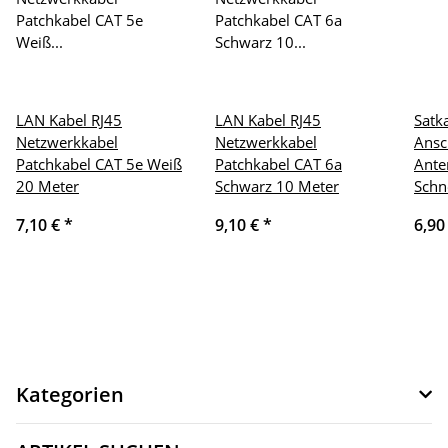
LAN Kabel RJ45
LAN Kabel RJ45
Satk
Netzwerkkabel
Netzwerkkabel
Ansc
Patchkabel CAT 5e Weiß
Patchkabel CAT 6a
Ante
20 Meter
Schwarz 10 Meter
Schn
7,10 €
*
9,10 €
*
6,90
Kategorien