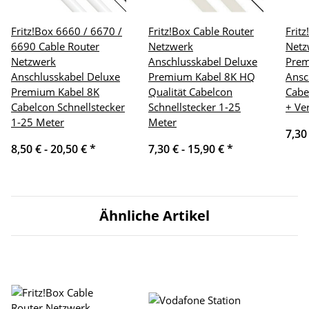
Fritz!Box 6660 / 6670 /
Fritz!Box Cable Router
Frit
6690 Cable Router
Netzwerk
Netz
Netzwerk
Anschlusskabel Deluxe
Pre
Anschlusskabel Deluxe
Premium Kabel 8K HQ
Ansc
Premium Kabel 8K
Qualität Cabelcon
Cabe
Cabelcon Schnellstecker
Schnellstecker 1-25
+ Ve
1-25 Meter
Meter
7,30
8,50 € -
20,50 €
*
7,30 € -
15,90 €
*
Ähnliche Artikel