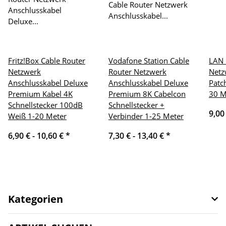
Fritz!Box Cable Router
Vodafone Station Cable
LAN 
Netzwerk
Router Netzwerk
Netz
Anschlusskabel Deluxe
Anschlusskabel Deluxe
Patc
Premium Kabel 4K
Premium 8K Cabelcon
30 M
Schnellstecker 100dB
Schnellstecker +
9,00
Weiß 1-20 Meter
Verbinder 1-25 Meter
6,90 € -
10,60 €
*
7,30 € -
13,40 €
*
Kategorien