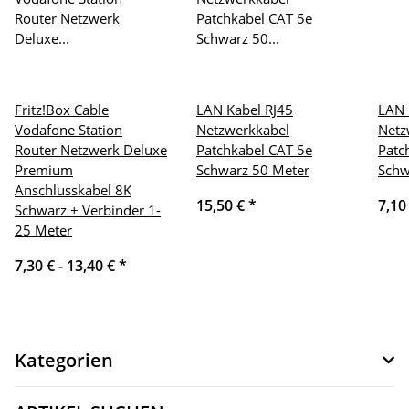
Fritz!Box Cable
LAN Kabel RJ45
LAN 
Vodafone Station
Netzwerkkabel
Netz
Router Netzwerk Deluxe
Patchkabel CAT 5e
Patc
Premium
Schwarz 50 Meter
Schw
Anschlusskabel 8K
15,50 €
*
7,10
Schwarz + Verbinder 1-
25 Meter
7,30 € -
13,40 €
*
Kategorien