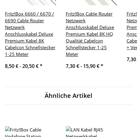
Fritz!Box 6660 / 6670 /
Fritz!Box Cable Router
Frit
6690 Cable Router
Netzwerk
Netz
Netzwerk
Anschlusskabel Deluxe
Pre
Anschlusskabel Deluxe
Premium Kabel 8K HQ
Ansc
Premium Kabel 8K
Qualität Cabelcon
Cabe
Cabelcon Schnellstecker
Schnellstecker 1-25
+ Ve
1-25 Meter
Meter
7,30
8,50 € -
20,50 €
*
7,30 € -
15,90 €
*
Ähnliche Artikel