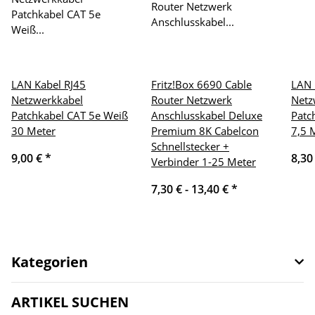
LAN Kabel RJ45
Fritz!Box 6690 Cable
LAN 
Netzwerkkabel
Router Netzwerk
Netz
Patchkabel CAT 5e Weiß
Anschlusskabel Deluxe
Patc
30 Meter
Premium 8K Cabelcon
7,5 
Schnellstecker +
9,00 €
*
8,30
Verbinder 1-25 Meter
7,30 € -
13,40 €
*
Kategorien
ARTIKEL SUCHEN