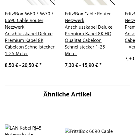
Fritz!Box 6660 / 6670 /
Fritz!Box Cable Router
Frit
6690 Cable Router
Netzwerk
Netz
Netzwerk
Anschlusskabel Deluxe
Pre
Anschlusskabel Deluxe
Premium Kabel 8K HQ
Ansc
Premium Kabel 8K
Qualität Cabelcon
Cabe
Cabelcon Schnellstecker
Schnellstecker 1-25
+ Ve
1-25 Meter
Meter
7,30
8,50 € -
20,50 €
*
7,30 € -
15,90 €
*
Ähnliche Artikel