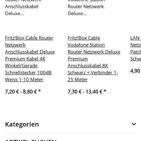
Fritz!Box Cable Router
Fritz!Box Cable
LAN 
Netzwerk
Vodafone Station
Netz
Anschlusskabel Deluxe
Router Netzwerk Deluxe
Patc
Premium Kabel 4K
Premium
Schw
Winkel/Gerade
Anschlusskabel 8K
4,90
Schnellstecker 100dB
Schwarz + Verbinder 1-
Weiss 1-10 Meter
25 Meter
7,20 € -
8,80 €
*
7,30 € -
13,40 €
*
Kategorien