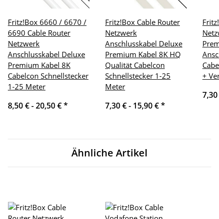
Fritz!Box 6660 / 6670 /
Fritz!Box Cable Router
Frit
6690 Cable Router
Netzwerk
Netz
Netzwerk
Anschlusskabel Deluxe
Pre
Anschlusskabel Deluxe
Premium Kabel 8K HQ
Ansc
Premium Kabel 8K
Qualität Cabelcon
Cabe
Cabelcon Schnellstecker
Schnellstecker 1-25
+ Ve
1-25 Meter
Meter
7,30
8,50 € -
20,50 €
*
7,30 € -
15,90 €
*
Ähnliche Artikel