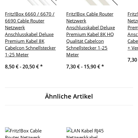
Fritz!Box 6660 / 6670 /
Fritz!Box Cable Router
Frit
6690 Cable Router
Netzwerk
Netz
Netzwerk
Anschlusskabel Deluxe
Pre
Anschlusskabel Deluxe
Premium Kabel 8K HQ
Ansc
Premium Kabel 8K
Qualität Cabelcon
Cabe
Cabelcon Schnellstecker
Schnellstecker 1-25
+ Ve
1-25 Meter
Meter
7,30
8,50 € -
20,50 €
*
7,30 € -
15,90 €
*
Ähnliche Artikel