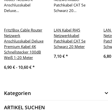
Fritz!Box Cable Router
LAN Kabel RJ45
LAN 
Netzwerk
Netzwerkkabel
Netz
Anschlusskabel Deluxe
Patchkabel CAT 5e
Patc
Premium Kabel 4K
Schwarz 20 Meter
Schw
Schnellstecker 100dB
7,10 €
*
6,80
Weiß 1-20 Meter
6,90 € -
10,60 €
*
Kategorien
ARTIKEL SUCHEN