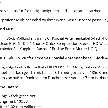
er
d von uns für Sie fertig konfiguriert und ist sofort einsatzbereit!
erprüfen Sie ob das Kabel zu Ihrer Wand Anschlussdose passt. E
nd aus:
nn 135dB Vollkupfer 7mm SAT Koaxial Antennenkabel 5-fach 4K
elcon F-SC-6-TD 5.1 Short F-Quick Kompressionsstecker HQ Wass
erbinder Sat Kupplung Buchse / Buchse Breite Mutter HQ Qualität
 135dB Vollkupfer 7mm SAT Koaxial Antennenkabel 5-fach 
tig aufgebautes Koaxialkabel KUPFER 135dB für gehobene Anspr
abel ist 5-fach geschirmt, hat ein Schirmungsmaß von 135dB und
len von außen. Dank seinem Durchmesser von nur 7mm ist das Koax
che Daten:
ung: 5-fach geschirmt
mungsmaß: 135dB
eiter: 1,02 mm Vollkupfer