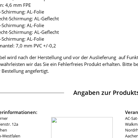
ion: 4,6 mm FPE
ie-Schirmung: AL-Folie
lecht-Schirmung: AL-Geflecht
ie-Schirmung: AL-Folie
lecht-Schirmung: AL-Geflecht
ie-Schirmung: AL-Folie
mantel: 7,0 mm PVC +/-0,2
bel wird nach der Herstellung und vor der Auslieferung auf Funk
währleisten wir das Sie ein Fehlerfreies Produkt erhalten. Bitte 
 Bestellung angefertigt.
Angaben zur Produkts
lerinformationen:
Veran
rner
AC-Sat
nstr. 12a
Walkmü
chen
Nordrh
n-Westfalen
Aachen