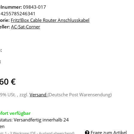
kelnummer:
09843-017
4255785246341
orie:
Fritz!Box Cable Router Anschlusskabel
ller:
AC-Sat-Corner
e:
:
60 €
19% USt. , zzgl.
Versand
(Deutsche Post Warensendung)
fort verfügbar
status: Versandfertig innerhalb 24
en
Frage zum Artikel
eit:
1 - 3 Werktage
(DE - Ausland abweichend)