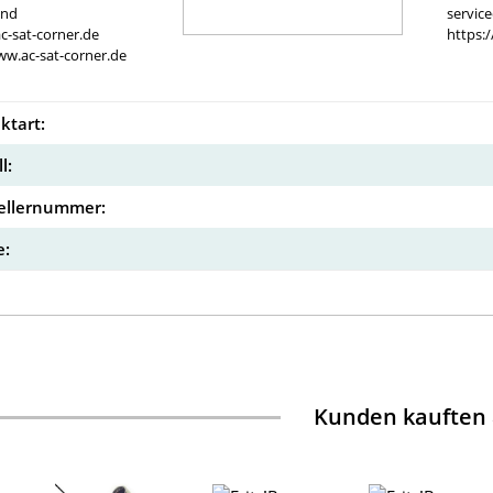
and
servic
c-sat-corner.de
https:
ww.ac-sat-corner.de
ktart:
l:
ellernummer:
:
Kunden kauften