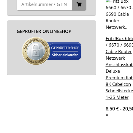
GEPRÜFTER ONLINESHOP
Fritz!Box 66
/ 6670 / 669
Cable Router
Netzwerk
Anschlusskab
Deluxe
Premium Kab
8K Cabelcon
Schnellstecke
1-25 Meter
8,50 € -
20,5
*