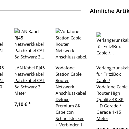
Ähnliche Arti
45
LAN Kabel RJ45
Vodafone
Verlängerunskab
el
Netzwerkkabel
Station Cable
für Fritz!Box
AT
Patchkabel CAT
Router
Cable /
0
6a Schwarz 3
Netzwerk
Vodafone Cable
Meter
Anschlusskabel
Router High
Deluxe
Quality 4K 8K
7,10 €
*
Premium 8K
HD Gerade /
Cabelcon
Gerade 1-15
Schnellstecker
Meter
+ Verbinder 1-