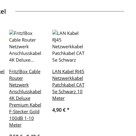
kel
el
Fritz!Box Cable
LAN Kabel RJ45
Router
Netzwerkkabel
Netzwerk
Patchkabel CAT
Anschlusskabel
5e Schwarz 10
4K Deluxe
Meter
Premium Kabel
4,90 €
*
F-Stecker Gold
100dB 1-10
Meter