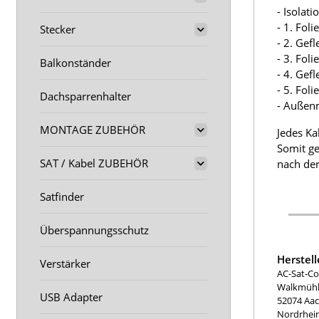
- Isolat
- 1. Fol
Stecker
- 2. Gef
- 3. Fol
Balkonständer
- 4. Gef
- 5. Fol
Dachsparrenhalter
- Außen
MONTAGE ZUBEHÖR
Jedes Ka
Somit ge
SAT / Kabel ZUBEHÖR
nach der
Satfinder
Überspannungsschutz
Herstel
Verstärker
AC-Sat-Co
Walkmühle
USB Adapter
52074 Aa
Nordrhei