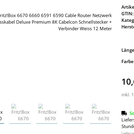
Arti
GTIN:
Kateg
Herste
Läng
Farbe
10,
inkl. 
So
Liefer
Stund
Lieferz