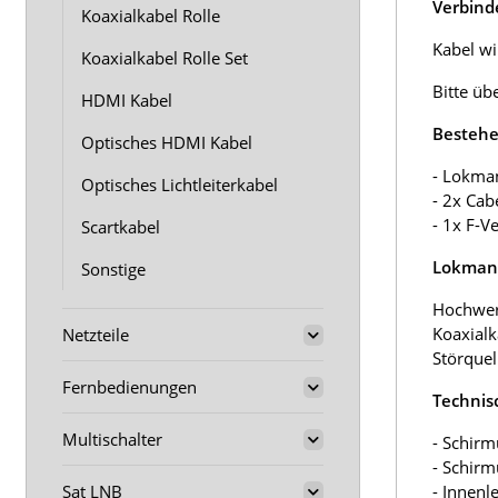
Verbind
Koaxialkabel Rolle
Kabel wir
Koaxialkabel Rolle Set
Bitte üb
HDMI Kabel
Bestehe
Optisches HDMI Kabel
- Lokma
Optisches Lichtleiterkabel
- 2x Cab
- 1x F-V
Scartkabel
Lokmann
Sonstige
Hochwer
Koaxialk
Netzteile
Störquel
Fernbedienungen
Technis
Multischalter
- Schirm
- Schir
Sat LNB
- Innenl