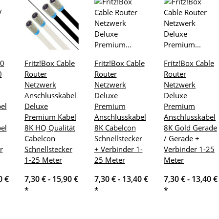
60
Fritz!Box Cable
Fritz!Box Cable
Fritz!Box Cable
0
Router
Router
Router
Netzwerk
Netzwerk
Netzwerk
Anschlusskabel
Deluxe
Deluxe
el
Deluxe
Premium
Premium
Premium Kabel
Anschlusskabel
Anschlusskabel
el
8K HQ Qualität
8K Cabelcon
8K Gold Gerade
Cabelcon
Schnellstecker
/ Gerade +
r
Schnellstecker
+ Verbinder 1-
Verbinder 1-25
1-25 Meter
25 Meter
Meter
0 €
7,30 € -
15,90 €
7,30 € -
13,40 €
7,30 € -
13,40 €
*
*
*