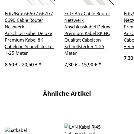
Fritz!Box 6660 / 6670 /
Fritz!Box Cable Router
Frit
6690 Cable Router
Netzwerk
Netz
Netzwerk
Anschlusskabel Deluxe
Pre
Anschlusskabel Deluxe
Premium Kabel 8K HQ
Ansc
Premium Kabel 8K
Qualität Cabelcon
Cabe
Cabelcon Schnellstecker
Schnellstecker 1-25
+ Ve
1-25 Meter
Meter
7,30
8,50 € -
20,50 €
*
7,30 € -
15,90 €
*
Ähnliche Artikel