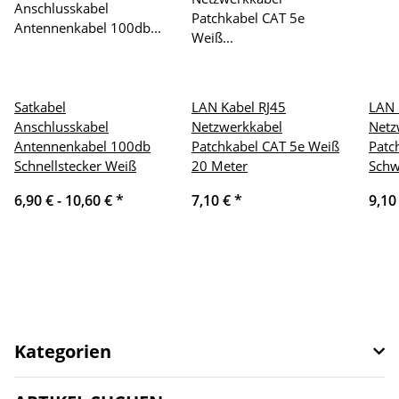
Satkabel
LAN Kabel RJ45
LAN 
Anschlusskabel
Netzwerkkabel
Netz
Antennenkabel 100db
Patchkabel CAT 5e Weiß
Patc
Schnellstecker Weiß
20 Meter
Schw
6,90 € -
10,60 €
*
7,10 €
*
9,10
Kategorien