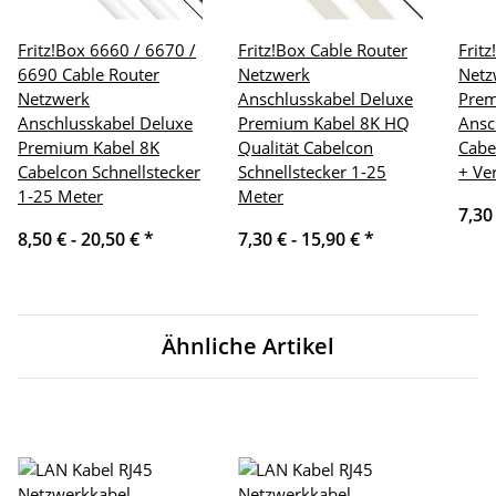
Fritz!Box 6660 / 6670 /
Fritz!Box Cable Router
Frit
6690 Cable Router
Netzwerk
Netz
Netzwerk
Anschlusskabel Deluxe
Pre
Anschlusskabel Deluxe
Premium Kabel 8K HQ
Ansc
Premium Kabel 8K
Qualität Cabelcon
Cabe
Cabelcon Schnellstecker
Schnellstecker 1-25
+ Ve
1-25 Meter
Meter
7,30
8,50 € -
20,50 €
*
7,30 € -
15,90 €
*
Ähnliche Artikel