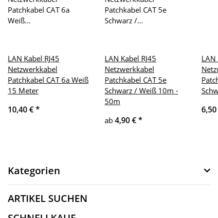
LAN Kabel RJ45
LAN Kabel RJ45
LAN 
Netzwerkkabel
Netzwerkkabel
Netz
Patchkabel CAT 6a Weiß
Patchkabel CAT 5e
Patc
15 Meter
Schwarz / Weiß 10m -
Schw
50m
10,40 €
*
6,50
4,90 €
*
ab
Kategorien
ARTIKEL SUCHEN
SCHNELLKAUF