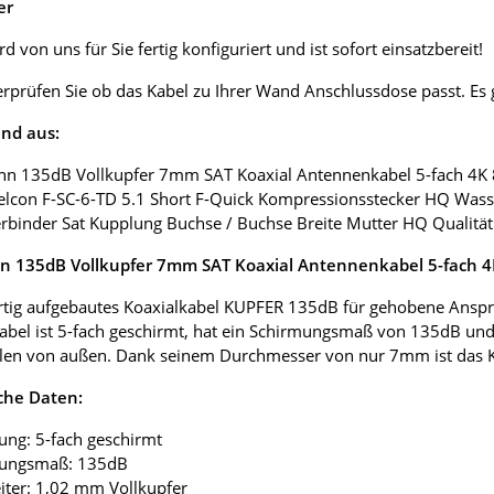
er
d von uns für Sie fertig konfiguriert und ist sofort einsatzbereit!
erprüfen Sie ob das Kabel zu Ihrer Wand Anschlussdose passt. E
nd aus:
nn 135dB Vollkupfer 7mm SAT Koaxial Antennenkabel 5-fach 4K
elcon F-SC-6-TD 5.1 Short F-Quick Kompressionsstecker HQ Wass
erbinder Sat Kupplung Buchse / Buchse Breite Mutter HQ Qualität
 135dB Vollkupfer 7mm SAT Koaxial Antennenkabel 5-fach 
tig aufgebautes Koaxialkabel KUPFER 135dB für gehobene Anspr
abel ist 5-fach geschirmt, hat ein Schirmungsmaß von 135dB und
len von außen. Dank seinem Durchmesser von nur 7mm ist das Koax
che Daten:
ung: 5-fach geschirmt
mungsmaß: 135dB
eiter: 1,02 mm Vollkupfer