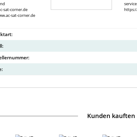
and
servic
c-sat-corner.de
https:
ww.ac-sat-corner.de
ktart:
l:
ellernummer:
:
Kunden kauften