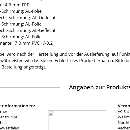
ion: 4,6 mm FPE
ie-Schirmung: AL-Folie
lecht-Schirmung: AL-Geflecht
ie-Schirmung: AL-Folie
lecht-Schirmung: AL-Geflecht
ie-Schirmung: AL-Folie
mantel: 7,0 mm PVC +/-0,2
bel wird nach der Herstellung und vor der Auslieferung auf Funk
währleisten wir das Sie ein Fehlerfreies Produkt erhalten. Bitte 
 Bestellung angefertigt.
Angaben zur Produkts
lerinformationen:
Veran
rner
AC-Sat
nstr. 12a
Walkmü
chen
Nordrh
n-Westfalen
Aachen