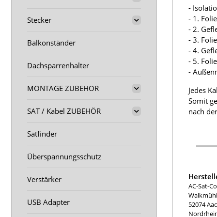
- Isolat
- 1. Fol
Stecker
- 2. Gef
- 3. Fol
Balkonständer
- 4. Gef
- 5. Fol
Dachsparrenhalter
- Außen
MONTAGE ZUBEHÖR
Jedes Ka
Somit ge
SAT / Kabel ZUBEHÖR
nach der
Satfinder
Überspannungsschutz
Herstel
Verstärker
AC-Sat-Co
Walkmühle
USB Adapter
52074 Aa
Nordrhei