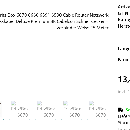
Arti
GTIN:
Kateg
Herste
Läng
Farbe
13,
inkl. 
So
Liefer
Stund
Lieferz