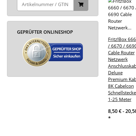
GEPRÜFTER ONLINESHOP
Fritz!Box 66
/ 6670 / 669
Cable Router
Netzwerk
Anschlusskab
Deluxe
Premium Kab
8K Cabelcon
Schnellstecke
1-25 Meter
8,50 € -
20,5
*