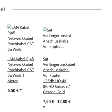
kel
LAN Kabel RJ45
Sat
Netzwerkkabel
Verlängerunskabel
Patchkabel CAT
Anschlusskabel
6a Weiß 1
Vollkupfer
Meter
135db HQ 4K
8K HD Gerade /
6,50 €
*
Gerade Gold
7,50 € -
12,80 €
*