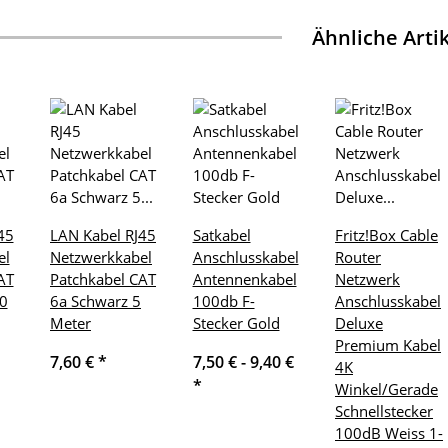
Ähnliche Arti
45
LAN Kabel RJ45
Satkabel
Fritz!Box Cable
el
Netzwerkkabel
Anschlusskabel
Router
AT
Patchkabel CAT
Antennenkabel
Netzwerk
0
6a Schwarz 5
100db F-
Anschlusskabel
Meter
Stecker Gold
Deluxe
Premium Kabel
7,60 €
*
7,50 € -
9,40 €
4K
*
Winkel/Gerade
Schnellstecker
100dB Weiss 1-