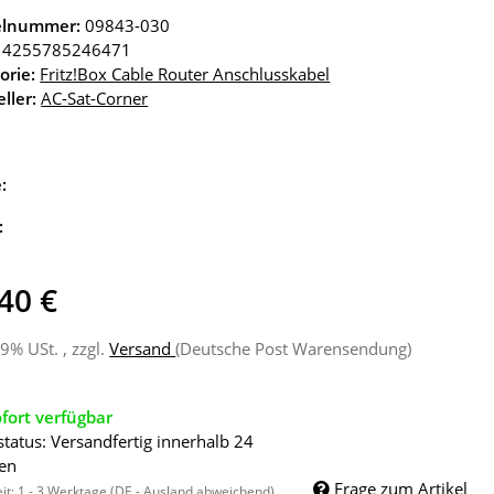
kelnummer:
09843-030
4255785246471
orie:
Fritz!Box Cable Router Anschlusskabel
ller:
AC-Sat-Corner
e:
:
40 €
19% USt. , zzgl.
Versand
(Deutsche Post Warensendung)
fort verfügbar
status: Versandfertig innerhalb 24
en
Frage zum Artikel
eit:
1 - 3 Werktage
(DE - Ausland abweichend)