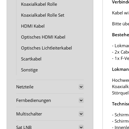
Verbind
Koaxialkabel Rolle
Kabel wir
Koaxialkabel Rolle Set
Bitte üb
HDMI Kabel
Bestehe
Optisches HDMI Kabel
- Lokma
Optisches Lichtleiterkabel
- 2x Cab
- 1x F-V
Scartkabel
Lokmann
Sonstige
Hochwer
Koaxialk
Netzteile
Störquel
Fernbedienungen
Technis
Multischalter
- Schirm
- Schir
Sat LNB
- Innenl