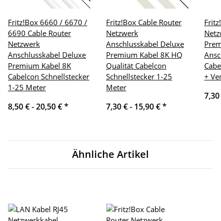
Fritz!Box 6660 / 6670 /
Fritz!Box Cable Router
Frit
6690 Cable Router
Netzwerk
Netz
Netzwerk
Anschlusskabel Deluxe
Pre
Anschlusskabel Deluxe
Premium Kabel 8K HQ
Ansc
Premium Kabel 8K
Qualität Cabelcon
Cabe
Cabelcon Schnellstecker
Schnellstecker 1-25
+ Ve
1-25 Meter
Meter
7,30
8,50 € -
20,50 €
*
7,30 € -
15,90 €
*
Ähnliche Artikel