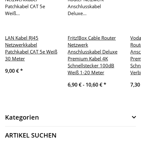
LAN Kabel RJ45
Fritz!Box Cable Router
Voda
Netzwerkkabel
Netzwerk
Rout
Patchkabel CAT 5e Weiß
Anschlusskabel Deluxe
Ansc
30 Meter
Premium Kabel 4K
Prem
Schnellstecker 100dB
Schn
9,00 €
*
Weiß 1-20 Meter
Verb
6,90 € -
10,60 €
*
7,30
Kategorien
ARTIKEL SUCHEN