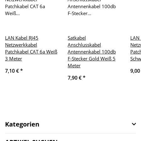
LAN Kabel RJ45
Satkabel
LAN 
Netzwerkkabel
Anschlusskabel
Netz
Patchkabel CAT 6a Weiß
Antennenkabel 100db
Patc
3 Meter
F-Stecker Gold Weiß 5
Schw
Meter
7,10 €
*
9,00
7,90 €
*
Kategorien