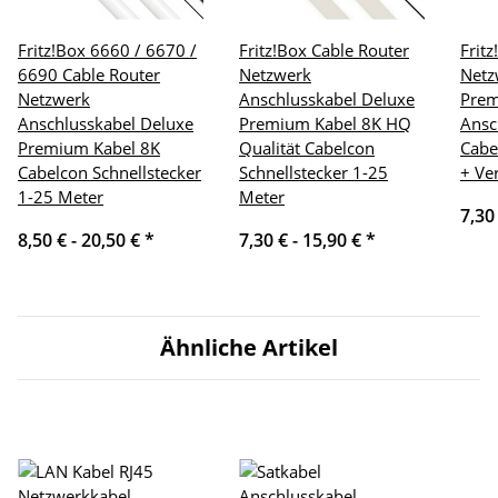
Fritz!Box 6660 / 6670 /
Fritz!Box Cable Router
Frit
6690 Cable Router
Netzwerk
Netz
Netzwerk
Anschlusskabel Deluxe
Pre
Anschlusskabel Deluxe
Premium Kabel 8K HQ
Ansc
Premium Kabel 8K
Qualität Cabelcon
Cabe
Cabelcon Schnellstecker
Schnellstecker 1-25
+ Ve
1-25 Meter
Meter
7,30
8,50 € -
20,50 €
*
7,30 € -
15,90 €
*
Ähnliche Artikel