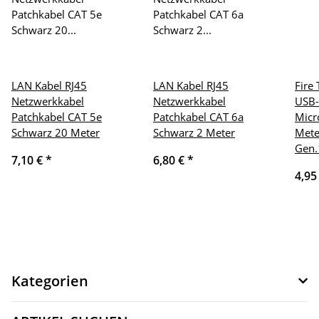
LAN Kabel RJ45
LAN Kabel RJ45
Fire
Netzwerkkabel
Netzwerkkabel
USB-
Patchkabel CAT 5e
Patchkabel CAT 6a
Micr
Schwarz 20 Meter
Schwarz 2 Meter
Mete
Gen.
7,10 €
*
6,80 €
*
4,95
Kategorien