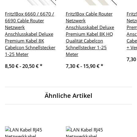
Fritz!Box 6660 / 6670 /
Fritz!Box Cable Router
Frit
6690 Cable Router
Netzwerk
Netz
Netzwerk
Anschlusskabel Deluxe
Pre
Anschlusskabel Deluxe
Premium Kabel 8K HQ
Ansc
Premium Kabel 8K
Qualität Cabelcon
Cabe
Cabelcon Schnellstecker
Schnellstecker 1-25
+ Ve
1-25 Meter
Meter
7,30
8,50 € -
20,50 €
*
7,30 € -
15,90 €
*
Ähnliche Artikel