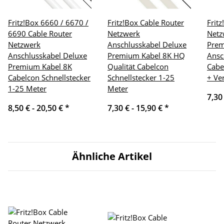
Fritz!Box 6660 / 6670 /
Fritz!Box Cable Router
Frit
6690 Cable Router
Netzwerk
Netz
Netzwerk
Anschlusskabel Deluxe
Pre
Anschlusskabel Deluxe
Premium Kabel 8K HQ
Ansc
Premium Kabel 8K
Qualität Cabelcon
Cabe
Cabelcon Schnellstecker
Schnellstecker 1-25
+ Ve
1-25 Meter
Meter
7,30
8,50 € -
20,50 €
*
7,30 € -
15,90 €
*
Ähnliche Artikel