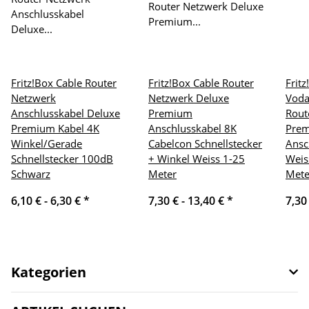
Fritz!Box Cable Router
Fritz!Box Cable Router
Frit
Netzwerk
Netzwerk Deluxe
Voda
Anschlusskabel Deluxe
Premium
Rout
Premium Kabel 4K
Anschlusskabel 8K
Pre
Winkel/Gerade
Cabelcon Schnellstecker
Ansc
Schnellstecker 100dB
+ Winkel Weiss 1-25
Weis
Schwarz
Meter
Mete
6,10 € -
6,30 €
*
7,30 € -
13,40 €
*
7,30
Kategorien