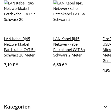
LAN Kabel RJ45
LAN Kabel RJ45
Fire
Netzwerkkabel
Netzwerkkabel
USB-
Patchkabel CAT 5e
Patchkabel CAT 6a
Micr
Schwarz 20 Meter
Schwarz 2 Meter
Mete
Gen.
7,10 €
*
6,80 €
*
4,95
Kategorien