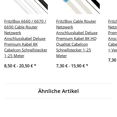
Fritz!Box 6660 / 6670 /
Fritz!Box Cable Router
Frit
6690 Cable Router
Netzwerk
Netz
Netzwerk
Anschlusskabel Deluxe
Pre
Anschlusskabel Deluxe
Premium Kabel 8K HQ
Ansc
Premium Kabel 8K
Qualität Cabelcon
Cabe
Cabelcon Schnellstecker
Schnellstecker 1-25
+ Ve
1-25 Meter
Meter
7,30
8,50 € -
20,50 €
*
7,30 € -
15,90 €
*
Ähnliche Artikel