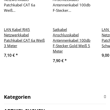
LAN Kabel RJ45
Satkabel
LAN 
Netzwerkkabel
Anschlusskabel
Netz
Patchkabel CAT 6a Weiß
Antennenkabel 100db
Patc
3 Meter
F-Stecker Gold Weiß 5
Schw
Meter
7,10 €
*
9,00
7,90 €
*
Kategorien