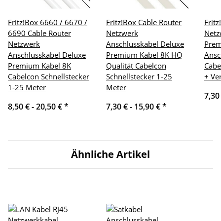
Fritz!Box 6660 / 6670 /
Fritz!Box Cable Router
Frit
6690 Cable Router
Netzwerk
Netz
Netzwerk
Anschlusskabel Deluxe
Pre
Anschlusskabel Deluxe
Premium Kabel 8K HQ
Ansc
Premium Kabel 8K
Qualität Cabelcon
Cabe
Cabelcon Schnellstecker
Schnellstecker 1-25
+ Ve
1-25 Meter
Meter
7,30
8,50 € -
20,50 €
*
7,30 € -
15,90 €
*
Ähnliche Artikel