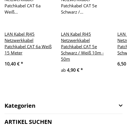
LAN Kabel RJ45
LAN Kabel RJ45
LAN 
Netzwerkkabel
Netzwerkkabel
Netz
Patchkabel CAT 6a Weiß
Patchkabel CAT 5e
Patc
15 Meter
Schwarz / Weiß 10m -
Schw
50m
10,40 €
*
6,50
4,90 €
*
ab
Kategorien
ARTIKEL SUCHEN