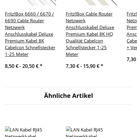
Fritz!Box 6660 / 6670 /
Fritz!Box Cable Router
Frit
6690 Cable Router
Netzwerk
Netz
Netzwerk
Anschlusskabel Deluxe
Pre
Anschlusskabel Deluxe
Premium Kabel 8K HQ
Ansc
Premium Kabel 8K
Qualität Cabelcon
Cabe
Cabelcon Schnellstecker
Schnellstecker 1-25
+ Ve
1-25 Meter
Meter
7,30
8,50 € -
20,50 €
*
7,30 € -
15,90 €
*
Ähnliche Artikel