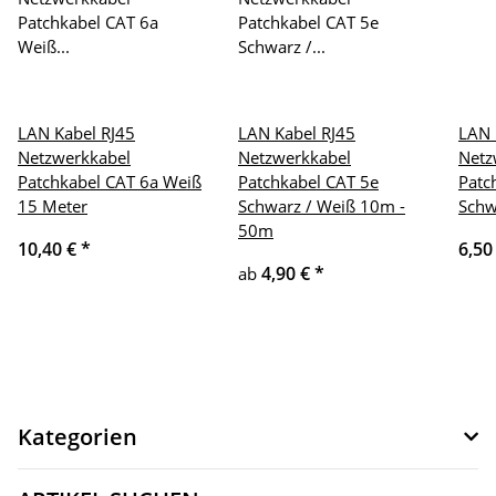
LAN Kabel RJ45
LAN Kabel RJ45
LAN 
Netzwerkkabel
Netzwerkkabel
Netz
Patchkabel CAT 6a Weiß
Patchkabel CAT 5e
Patc
15 Meter
Schwarz / Weiß 10m -
Schw
50m
10,40 €
*
6,50
4,90 €
*
ab
Kategorien