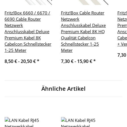
Fritz!Box 6660 / 6670 /
Fritz!Box Cable Router
Frit
6690 Cable Router
Netzwerk
Netz
Netzwerk
Anschlusskabel Deluxe
Pre
Anschlusskabel Deluxe
Premium Kabel 8K HQ
Ansc
Premium Kabel 8K
Qualität Cabelcon
Cabe
Cabelcon Schnellstecker
Schnellstecker 1-25
+ Ve
1-25 Meter
Meter
7,30
8,50 € -
20,50 €
*
7,30 € -
15,90 €
*
Ähnliche Artikel