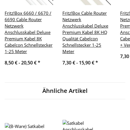
Fritz!Box 6660 / 6670 /
Fritz!Box Cable Router
Frit
6690 Cable Router
Netzwerk
Netz
Netzwerk
Anschlusskabel Deluxe
Pre
Anschlusskabel Deluxe
Premium Kabel 8K HQ
Ansc
Premium Kabel 8K
Qualität Cabelcon
Cabe
Cabelcon Schnellstecker
Schnellstecker 1-25
+ Ve
1-25 Meter
Meter
7,30
8,50 € -
20,50 €
*
7,30 € -
15,90 €
*
Ähnliche Artikel