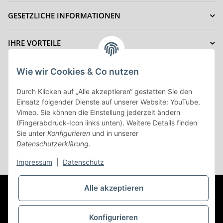
GESETZLICHE INFORMATIONEN
IHRE VORTEILE
ZAHLUNGSMÖGLICHKEITEN
Wie wir Cookies & Co nutzen
Durch Klicken auf „Alle akzeptieren“ gestatten Sie den
Einsatz folgender Dienste auf unserer Website: YouTube,
Vertrag Widerrufen
Vimeo. Sie können die Einstellung jederzeit ändern
(Fingerabdruck-Icon links unten). Weitere Details finden
Sie unter
Konfigurieren
und in unserer
Datenschutzerklärung
.
* Alle Preise inkl. gesetzlicher USt., zzgl.
Versand
Impressum
|
Datenschutz
© (c) AC-Sat-Corner
Besucherzähler: 44742688
©Copyright
Alle akzeptieren
2003-2026 AC-Sat-Corner
Developed by
Themehero
Konfigurieren
Powered by
JTL-Shop